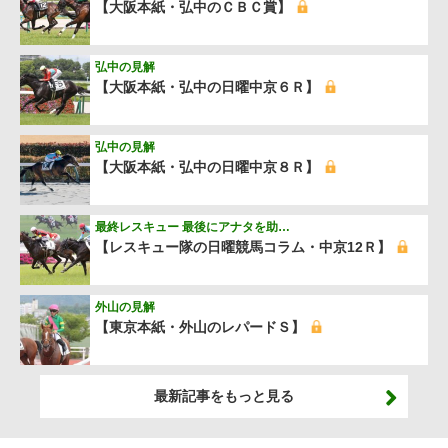
【大阪本紙・弘中のＣＢＣ賞】
弘中の見解
【大阪本紙・弘中の日曜中京６Ｒ】
弘中の見解
【大阪本紙・弘中の日曜中京８Ｒ】
最終レスキュー 最後にアナタを助…
【レスキュー隊の日曜競馬コラム・中京12Ｒ】
外山の見解
【東京本紙・外山のレパードＳ】
最新記事をもっと見る