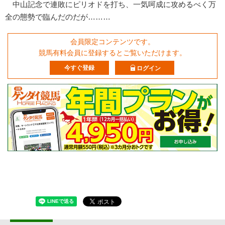
中山記念で連敗にピリオドを打ち、一気呵成に攻めるべく万
全の態勢で臨んだのだが………
会員限定コンテンツです。
競馬有料会員に登録するとご覧いただけます。
今すぐ登録
ログイン