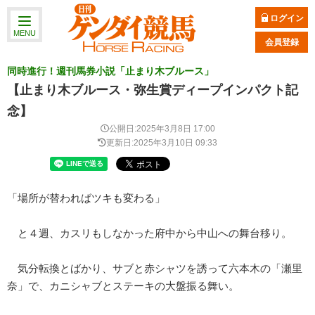
ログイン
MENU
会員登録
同時進行！週刊馬券小説「止まり木ブルース」
【止まり木ブルース・弥生賞ディープインパクト記
念】
公開日:2025年3月8日 17:00
更新日:2025年3月10日 09:33
「場所が替わればツキも変わる」
と４週、カスリもしなかった府中から中山への舞台移り。
気分転換とばかり、サブと赤シャツを誘って六本木の「瀬里
奈」で、カニシャブとステーキの大盤振る舞い。