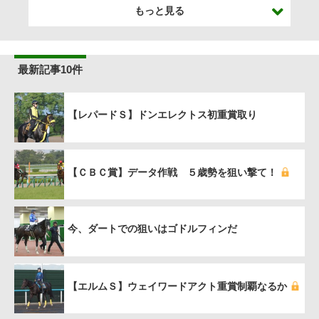
もっと見る
最新記事10件
【レパードＳ】ドンエレクトス初重賞取り
【ＣＢＣ賞】データ作戦 ５歳勢を狙い撃て！
今、ダートでの狙いはゴドルフィンだ
【エルムＳ】ウェイワードアクト重賞制覇なるか