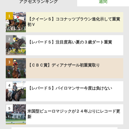
アクセスランキング
週間
1
【クイーンＳ】ココナッツブラウン進化示して重賞
初Ｖ
2
【レパードＳ】注目度高い夏の３歳ダート重賞
3
【ＣＢＣ賞】ディアナザール初重賞取り
4
【レパードＳ】パイロマンサー今度は負けない
5
米国型ピューロマジックが２４年ぶりにレコード更
新