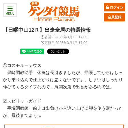
ログイン
MENU
会員登録
【日曜中山12Ｒ】出走全馬の特選情報
公開日:2025年3月1日 17:00
更新日:2025年3月1日 17:00
①コスモルーテウス
黒崎調教助手 休養は長引きましたが、帰厩してからはしっ
かり乗り込んで仕上がりは悪くないですよ。しまいはしっかり
伸びてくるタイプなので、展開次第で出番があるのでは。
②スピリットガイド
手塚調教師 前走は出負けから追い上げに脚を使う形だった
が、最後までよく…