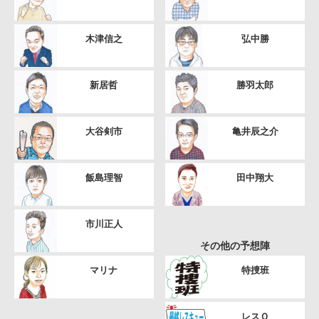
木津信之
弘中勝
新居哲
勝羽太郎
大谷剣市
亀井辰之介
飯島理智
田中翔大
市川正人
その他の予想陣
マリナ
特捜班
レスＱ