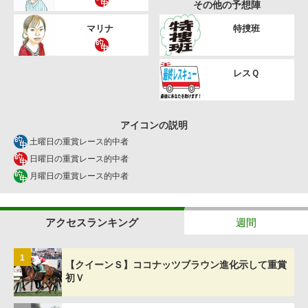
その他の予想陣
マリナ
特捜班
レスＱ
アイコンの説明
土曜日の重賞レース的中者
日曜日の重賞レース的中者
月曜日の重賞レース的中者
アクセスランキング
週間
1
【クイーンＳ】ココナッツブラウン進化示して重賞
初Ｖ