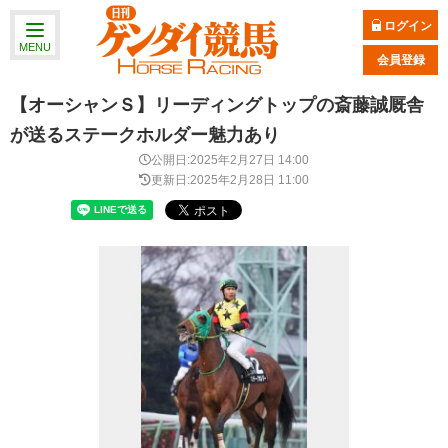
ログイン
MENU
会員登録
【オーシャンＳ】リーディングトップの斎藤誠厩舎
が送るステークホルダー魅力あり
公開日:2025年2月27日 14:00
更新日:2025年2月28日 11:00