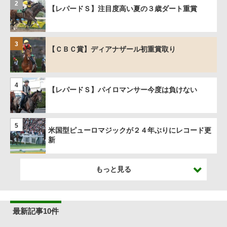
2
【レパードＳ】注目度高い夏の３歳ダート重賞
3
【ＣＢＣ賞】ディアナザール初重賞取り
4
【レパードＳ】パイロマンサー今度は負けない
5
米国型ピューロマジックが２４年ぶりにレコード更
新
もっと見る
最新記事10件