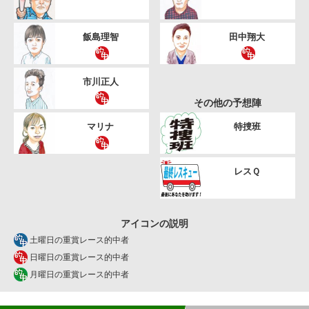
飯島理智
田中翔大
市川正人
その他の予想陣
マリナ
特捜班
レスＱ
アイコンの説明
土曜日の重賞レース的中者
日曜日の重賞レース的中者
月曜日の重賞レース的中者