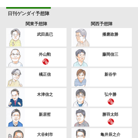
日刊ゲンダイ予想陣
関東予想陣
関西予想陣
武田昌已
播磨政勝
外山勲
藤岡信三
橘正信
新谷学
木津信之
弘中勝
新居哲
勝羽太郎
大谷剣市
亀井辰之介