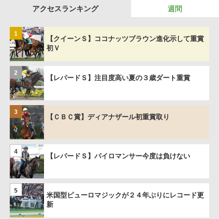
アクセスランキング
週間
1
【クイーンＳ】ココナッツブラウン進化示して重賞
初Ｖ
2
【レパードＳ】注目度高い夏の３歳ダート重賞
3
【ＣＢＣ賞】ディアナザール初重賞取り
4
【レパードＳ】パイロマンサー今度は負けない
5
米国型ピューロマジックが２４年ぶりにレコード更
新