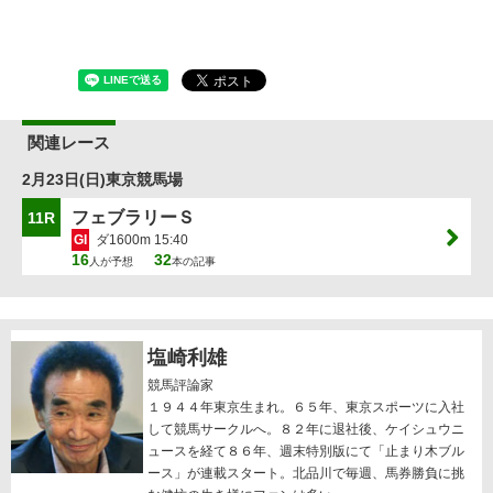
関連レース
2月23日(日)東京競馬場
フェブラリーＳ
11R
GI
ダ1600m 15:40
16
32
人が予想
本の記事
塩崎利雄
競馬評論家
１９４４年東京生まれ。６５年、東京スポーツに入社
して競馬サークルへ。８２年に退社後、ケイシュウニ
ュースを経て８６年、週末特別版にて「
止まり木ブル
ース
」が連載スタート。北品川で毎週、馬券勝負に挑