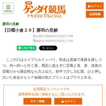
ログイン
MENU
会員登録
勝羽の見解
【日曜小倉２Ｒ】勝羽の見解
公開日:2025年2月22日 17:00
更新日:2025年2月22日 17:00
ここの◎はエイプリルインパリ。前走は直線で進路を探しつ
つ、内へ内へと行く形。満足に追えずに②着と首、首、頭差の
⑤着だから限定戦なら力上位だ。前半で少し力む面、ひと押し
欠いた前走から１Ｆ短縮の初スプリントはプラスと出る。
会員限定コンテンツです。
競馬有料会員に登録するとご覧いただけます。
今すぐ登録
ログイン