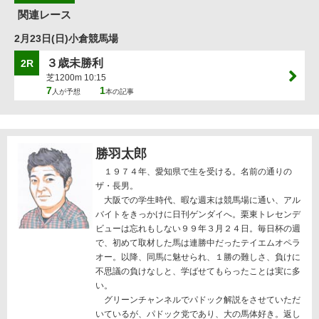
関連レース
2月23日(日)小倉競馬場
３歳未勝利
2R
芝1200m 10:15
7
1
人が予想
本の記事
勝羽太郎
１９７４年、愛知県で生を受ける。名前の通りの
ザ・長男。
大阪での学生時代、暇な週末は競馬場に通い、アル
バイトをきっかけに日刊ゲンダイへ。栗東トレセンデ
ビューは忘れもしない９９年３月２４日。毎日杯の週
で、初めて取材した馬は連勝中だったテイエムオペラ
オー。以降、同馬に魅せられ、１勝の難しさ、負けに
不思議の負けなしと、学ばせてもらったことは実に多
い。
グリーンチャンネルでパドック解説をさせていただ
いているが、パドック党であり、大の馬体好き。返し