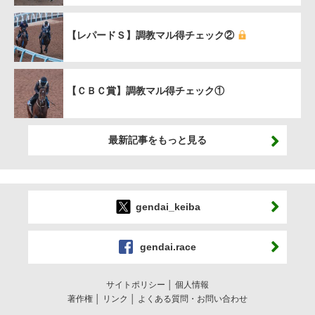
【レパードＳ】調教マル得チェック②
【ＣＢＣ賞】調教マル得チェック①
最新記事をもっと見る
gendai_keiba
gendai.race
サイトポリシー
個人情報
著作権
リンク
よくある質問・お問い合わせ