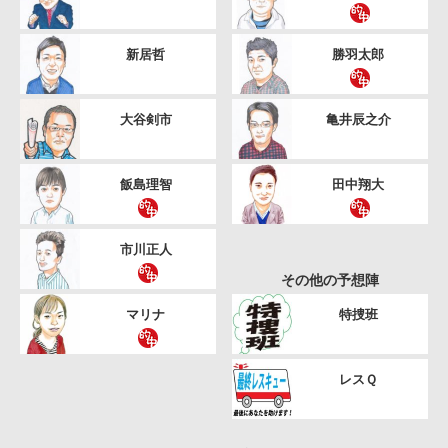
新居哲
勝羽太郎
大谷剣市
亀井辰之介
飯島理智
田中翔大
市川正人
その他の予想陣
マリナ
特捜班
レスＱ