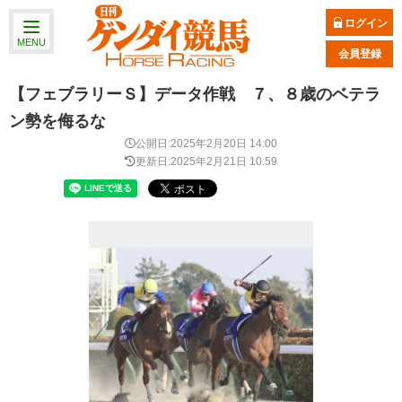
ログイン
MENU
会員登録
【フェブラリーＳ】データ作戦 ７、８歳のベテラ
ン勢を侮るな
公開日:2025年2月20日 14:00
更新日:2025年2月21日 10:59