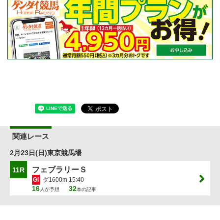
関連レース
2月23日(日)東京競馬場
フェブラリーＳ
11R
GI
ダ1600m 15:40
16
32
人が予想
本の記事