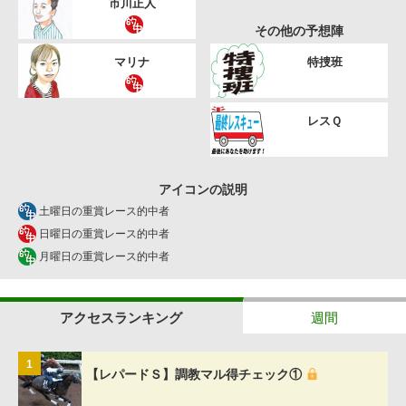
市川正人
その他の予想陣
マリナ
特捜班
レスＱ
アイコンの説明
土曜日の重賞レース的中者
日曜日の重賞レース的中者
月曜日の重賞レース的中者
アクセスランキング
週間
1
【レパードＳ】調教マル得チェック①