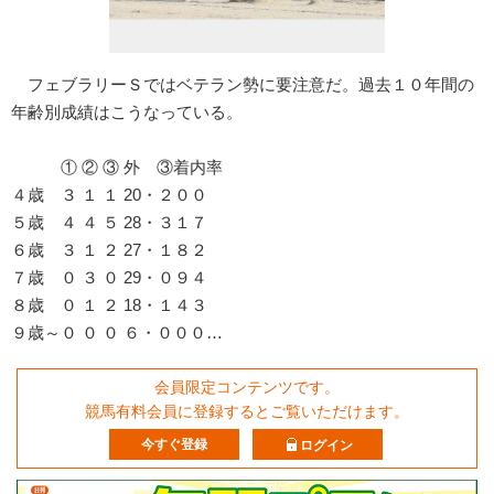
フェブラリーＳではベテラン勢に要注意だ。過去１０年間の
年齢別成績はこうなっている。
① ② ③ 外 ③着内率
４歳 ３ １ １ 20・２００
５歳 ４ ４ ５ 28・３１７
６歳 ３ １ ２ 27・１８２
７歳 ０ ３ ０ 29・０９４
８歳 ０ １ ２ 18・１４３
９歳～０ ０ ０ ６・０００…
会員限定コンテンツです。
競馬有料会員に登録するとご覧いただけます。
今すぐ登録
ログイン