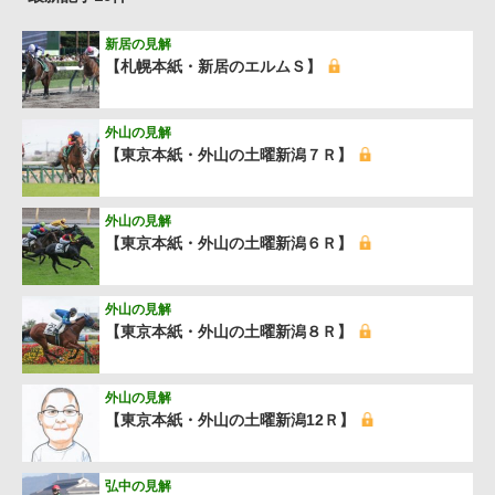
新居の見解
【札幌本紙・新居のエルムＳ】
外山の見解
【東京本紙・外山の土曜新潟７Ｒ】
外山の見解
【東京本紙・外山の土曜新潟６Ｒ】
外山の見解
【東京本紙・外山の土曜新潟８Ｒ】
外山の見解
【東京本紙・外山の土曜新潟12Ｒ】
弘中の見解