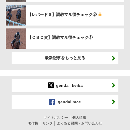
【レパードＳ】調教マル得チェック②
【ＣＢＣ賞】調教マル得チェック①
最新記事をもっと見る
gendai_keiba
gendai.race
サイトポリシー
個人情報
著作権
リンク
よくある質問・お問い合わせ