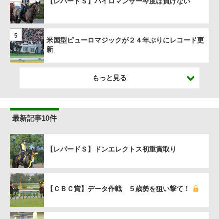
【レパードＳ】パイロマンサー今度は負けない
5
米国型ピューロマジックが２４年ぶりにレコード更
新
もっと見る
最新記事10件
【レパードＳ】ドンエレクトス初重賞取り
【ＣＢＣ賞】データ作戦 ５歳勢を狙い撃て！