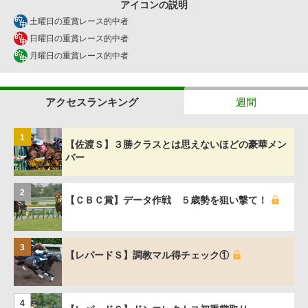
アイコンの説明
土曜日の重賞レース的中者
日曜日の重賞レース的中者
月曜日の重賞レース的中者
アクセスランキング
週間
1
【佐渡Ｓ】３勝クラスとは思えないほどの豪華メン
バー
2
【ＣＢＣ賞】データ作戦 ５歳勢を狙い撃て！
3
【レパードＳ】調教マル得チェック①
4