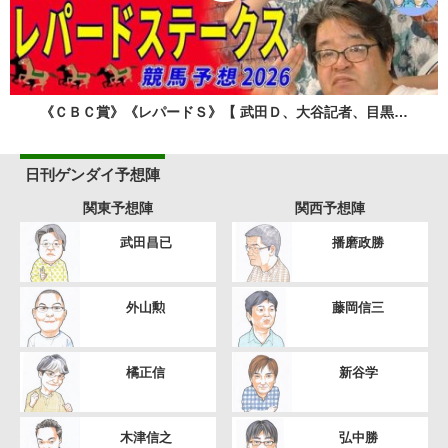
《ＣＢＣ賞》《レパードＳ》【 武田Ｄ、大谷記者、目黒…
日刊ゲンダイ予想陣
関東予想陣
関西予想陣
武田昌已
播磨政勝
外山勲
藤岡信三
橘正信
新谷学
木津信之
弘中勝