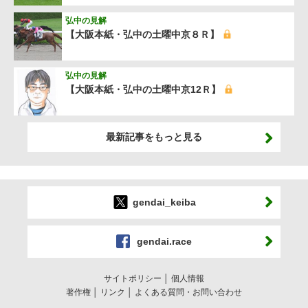
弘中の見解
【大阪本紙・弘中の土曜中京８Ｒ】
弘中の見解
【大阪本紙・弘中の土曜中京12Ｒ】
最新記事をもっと見る
gendai_keiba
gendai.race
サイトポリシー
個人情報
著作権
リンク
よくある質問・お問い合わせ