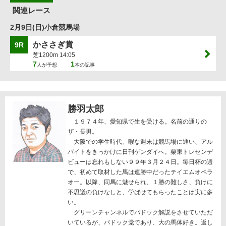
関連レース
2月9日(日)小倉競馬場
かささぎ賞
9R
芝1200m 14:05
7
1
人が予想
本の記事
勝羽太郎
１９７４年、愛知県で生を受ける。名前の通りの
ザ・長男。
大阪での学生時代、暇な週末は競馬場に通い、アル
バイトをきっかけに日刊ゲンダイへ。栗東トレセンデ
ビューは忘れもしない９９年３月２４日。毎日杯の週
で、初めて取材した馬は連勝中だったテイエムオペラ
オー。以降、同馬に魅せられ、１勝の難しさ、負けに
不思議の負けなしと、学ばせてもらったことは実に多
い。
グリーンチャンネルでパドック解説をさせていただ
いているが、パドック党であり、大の馬体好き。返し