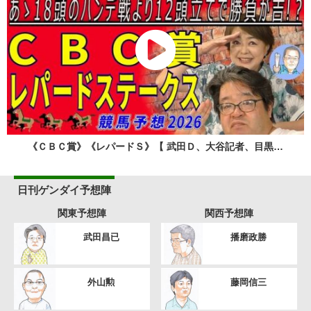
《ＣＢＣ賞》《レパードＳ》【 武田Ｄ、大谷記者、目黒…
日刊ゲンダイ予想陣
関東予想陣
関西予想陣
武田昌已
播磨政勝
外山勲
藤岡信三