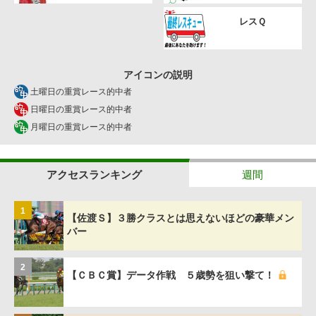
レスＱ
アイコンの説明
土曜日の重賞レース的中者
日曜日の重賞レース的中者
月曜日の重賞レース的中者
アクセスランキング
週間
1
【佐渡Ｓ】３勝クラスとは思えないほどの豪華メン
バー
2
【ＣＢＣ賞】データ作戦 ５歳勢を狙い撃て！