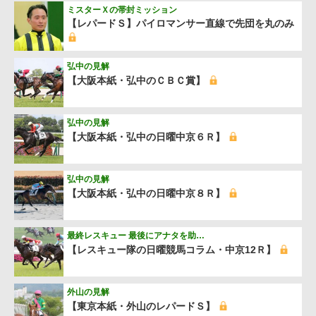
ミスターＸの帯封ミッション
【レパードＳ】パイロマンサー直線で先団を丸のみ
弘中の見解
【大阪本紙・弘中のＣＢＣ賞】
弘中の見解
【大阪本紙・弘中の日曜中京６Ｒ】
弘中の見解
【大阪本紙・弘中の日曜中京８Ｒ】
最終レスキュー 最後にアナタを助…
【レスキュー隊の日曜競馬コラム・中京12Ｒ】
外山の見解
【東京本紙・外山のレパードＳ】