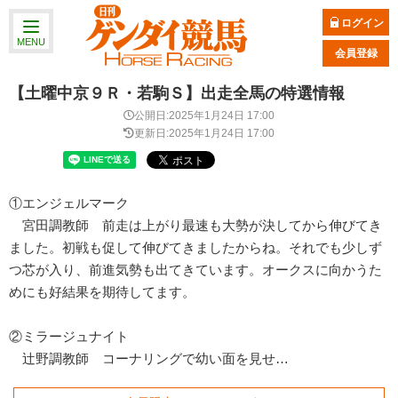
ログイン
MENU
会員登録
【土曜中京９Ｒ・若駒Ｓ】出走全馬の特選情報
公開日:2025年1月24日 17:00
更新日:2025年1月24日 17:00
①エンジェルマーク
宮田調教師 前走は上がり最速も大勢が決してから伸びてき
ました。初戦も促して伸びてきましたからね。それでも少しず
つ芯が入り、前進気勢も出てきています。オークスに向かうた
めにも好結果を期待してます。
②ミラージュナイト
辻野調教師 コーナリングで幼い面を見せ…