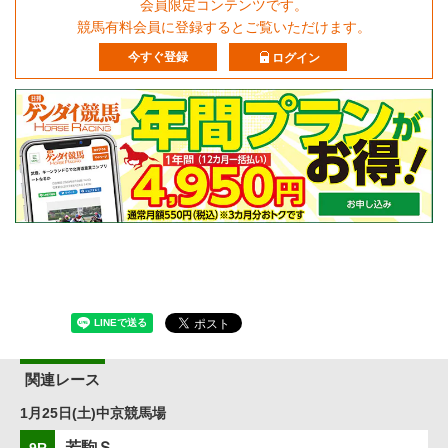
会員限定コンテンツです。
競馬有料会員に登録するとご覧いただけます。
今すぐ登録
ログイン
関連レース
1月25日(土)中京競馬場
若駒Ｓ
9R