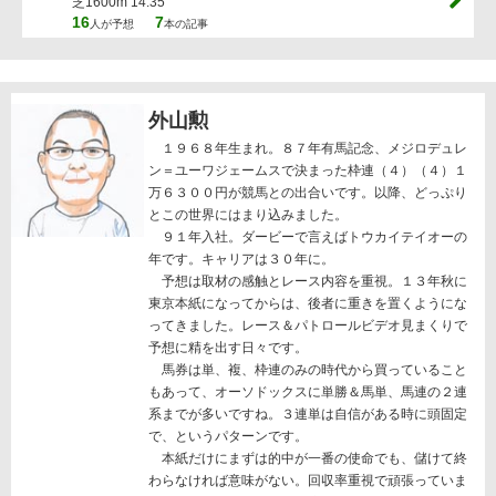
芝1600m 14:35
16
7
人が予想
本の記事
外山勲
１９６８年生まれ。８７年有馬記念、メジロデュレ
ン＝ユーワジェームスで決まった枠連（４）（４）１
万６３００円が競馬との出合いです。以降、どっぷり
とこの世界にはまり込みました。
９１年入社。ダービーで言えばトウカイテイオーの
年です。キャリアは３０年に。
予想は取材の感触とレース内容を重視。１３年秋に
東京本紙になってからは、後者に重きを置くようにな
ってきました。レース＆パトロールビデオ見まくりで
予想に精を出す日々です。
馬券は単、複、枠連のみの時代から買っていること
もあって、オーソドックスに単勝＆馬単、馬連の２連
系までが多いですね。３連単は自信がある時に頭固定
で、というパターンです。
本紙だけにまずは的中が一番の使命でも、儲けて終
わらなければ意味がない。回収率重視で頑張っていま