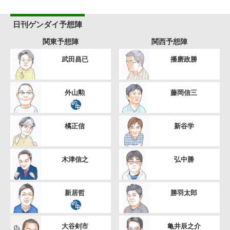
日刊ゲンダイ予想陣
関東予想陣
関西予想陣
武田昌已
播磨政勝
外山勲
藤岡信三
橘正信
新谷学
木津信之
弘中勝
新居哲
勝羽太郎
大谷剣市
亀井辰之介