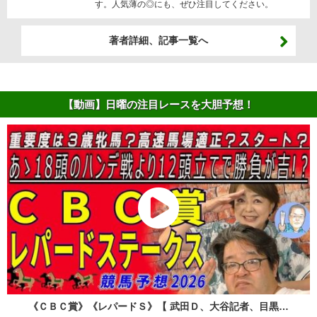
す。人気薄の◎にも、ぜひ注目してください。
著者詳細、記事一覧へ
【動画】日曜の注目レースを大胆予想！
《ＣＢＣ賞》《レパードＳ》【 武田Ｄ、大谷記者、目黒…