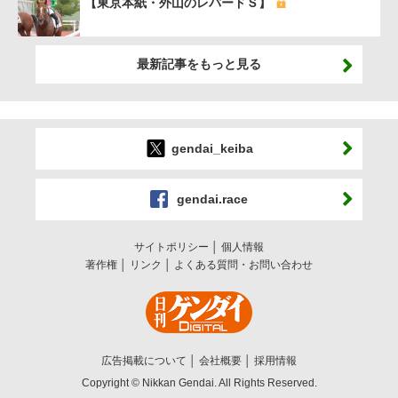
【東京本紙・外山のレパードＳ】
最新記事をもっと見る
gendai_keiba
gendai.race
サイトポリシー
個人情報
著作権
リンク
よくある質問・お問い合わせ
広告掲載について
会社概要
採用情報
Copyright © Nikkan Gendai. All Rights Reserved.