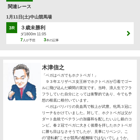
関連レース
1月11日(土)中山競馬場
３歳未勝利
3R
ダ1800m 11:05
7
3
人が予想
本の記事
木津信之
「ベガはベガでもホクトベガ！」
９３年エリザベス女王杯でホクトベガが①着でゴー
ルに飛び込んだ瞬間の実況です。当時、浪人生でフラ
フラしていた自分にとっては衝撃的であり、今でも予
想の根底に根付いています。
ベガはバリバリの良血馬で鞍上が武豊。牝馬３冠に
リーチをかけていました。対して、ホクトベガは父が
ダート血統でベテランの加藤和を配したいぶし銀のコ
ンビ。春２冠でベガに大きく後塵を拝したホクトベガ
に勝ち目はなさそうでしたが、見事にリベンジ。こ
の“逆転劇”こそが競馬の醍醐味ではないでしょうか。