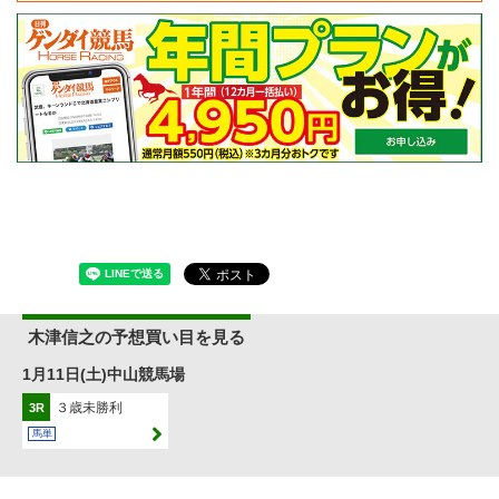
木津信之の予想買い目を見る
1月11日(土)中山競馬場
３歳未勝利
3R
馬単