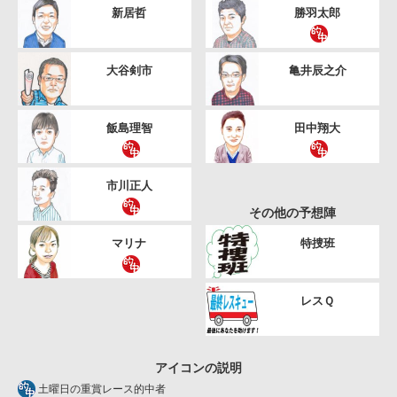
新居哲
勝羽太郎
大谷剣市
亀井辰之介
飯島理智
田中翔大
市川正人
その他の予想陣
マリナ
特捜班
レスＱ
アイコンの説明
土曜日の重賞レース的中者