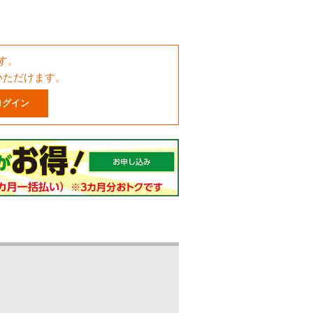
す。
いただけます。
ログイン