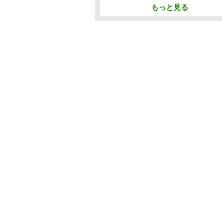
もっと見る