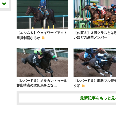
【エルムＳ】ウェイワードアクト
【佐渡Ｓ】３勝クラスとは
いほどの豪華メンバー
重賞制覇なるか
【レパードＳ】メルカントゥール
【レパードＳ】調教マル得
杉山晴流の攻め馬をこな…
ク①
最新記事をもっと見