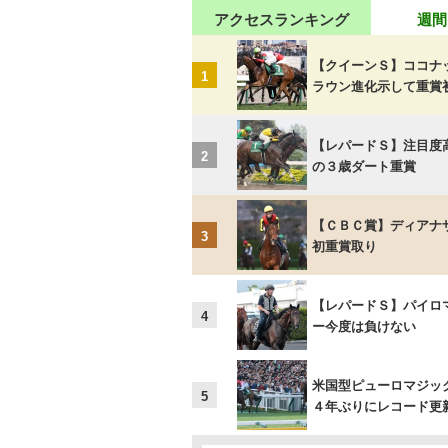
アクセスランキング
週間
【クイーンＳ】ココナ
1
ラウン進化示して重賞
【レパードＳ】注目度
2
の３歳ダート重賞
【ＣＢＣ賞】ディアナ
3
初重賞取り
【レパードＳ】パイロ
4
ー今度は負けない
米国型ピューロマジッ
5
４年ぶりにレコード更