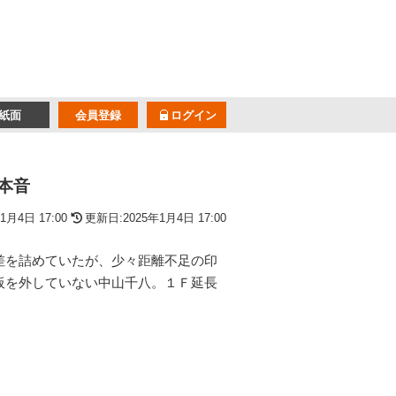
紙面
会員登録
ログイン
本音
1月4日 17:00
更新日:2025年1月4日 17:00
差を詰めていたが、少々距離不足の印
板を外していない中山千八。１Ｆ延長