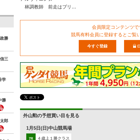
林調教師 前走はブリ…
会員限定コンテンツで
競馬有料会員に登録するとご覧
政勝
今すぐ登録
信三
谷学
中勝
外山勲の予想買い目を見る
太郎
1月5日(日)中山競馬場
４歳上１勝クラス
7R