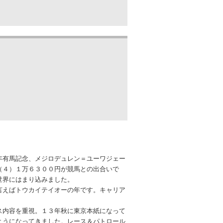
有馬記念、メジロデュレン＝ユーワジェー
（４）１万６３００円が競馬との出合いで
世界にはまり込みました。
えばトウカイテイオーの年です。キャリア
内容を重視。１３年秋に東京本紙になって
ようになってきました。レース＆パトロール