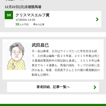
12月22日(日)京都競馬場
クリスマスエルフ賞
9R
ダ1800m 14:00
16
4
人が予想
本の記事
武田昌已
月～金は麻雀、土日はウインズだった学生生活を経
て、入社後は編集一筋２５年超。２０１５年春は何と
９週連続重賞的中の快記録も達成し、２０１６年は春
東京でＧⅠ４連勝も。馬場の傾向、ラップの分析に定
評がある。毎週、目黒貴子さんとその週の重賞解説の
動画も公開中。
著者詳細、記事一覧へ