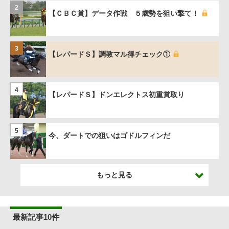
2
【ＣＢＣ賞】データ作戦 ５歳勢を狙い撃て！
3
【レパードＳ】調教マル得チェック①
4
【レパードＳ】ドンエレクトス初重賞取り
5
今、ダートでの狙いはゴドルフィンだ
もっと見る
最新記事10件