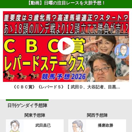
【動画】日曜の注目レースを大胆予想！
《ＣＢＣ賞》《レパードＳ》【 武田Ｄ、大谷記者、目黒…
日刊ゲンダイ予想陣
関東予想陣
関西予想陣
武田昌已
播磨政勝