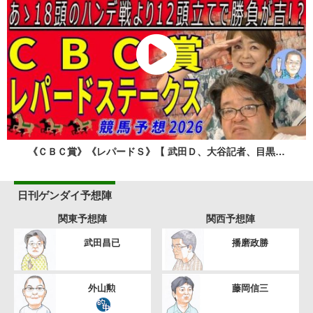
《ＣＢＣ賞》《レパードＳ》【 武田Ｄ、大谷記者、目黒…
日刊ゲンダイ予想陣
関東予想陣
関西予想陣
武田昌已
播磨政勝
外山勲
藤岡信三