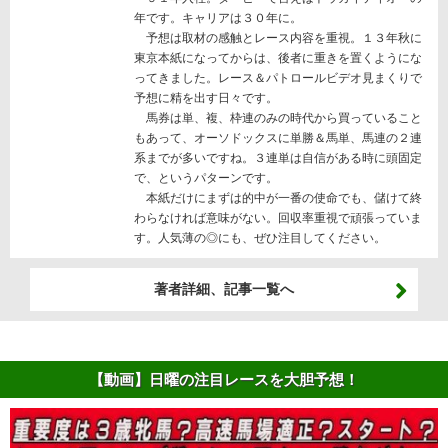
年です。キャリアは３０年に。
予想は取材の感触とレース内容を重視。１３年秋に
東京本紙になってからは、後者に重きを置くようにな
ってきました。レース＆パトロールビデオ見まくりで
予想に精を出す日々です。
馬券は単、複、枠連のみの時代から買っていること
もあって、オーソドックスに単勝＆馬単、馬連の２連
系までが多いですね。３連単は自信がある時に頭固定
で、というパターンです。
本紙だけにまずは的中が一番の使命でも、儲けて終
わらなければ意味がない。回収率重視で頑張っていま
す。人気薄の◎にも、ぜひ注目してください。
著者詳細、記事一覧へ
【動画】日曜の注目レースを大胆予想！