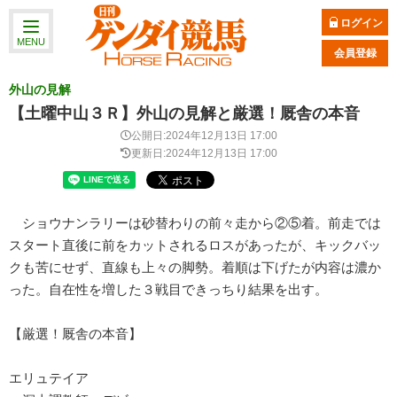
ログイン
MENU
会員登録
外山の見解
【土曜中山３Ｒ】外山の見解と厳選！厩舎の本音
公開日:2024年12月13日 17:00
更新日:2024年12月13日 17:00
ショウナンラリーは砂替わりの前々走から②⑤着。前走では
スタート直後に前をカットされるロスがあったが、キックバッ
クも苦にせず、直線も上々の脚勢。着順は下げたが内容は濃か
った。自在性を増した３戦目できっちり結果を出す。
【厳選！厩舎の本音】
エリュテイア