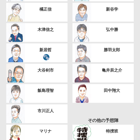
橘正信
新谷学
木津信之
弘中勝
新居哲
勝羽太郎
大谷剣市
亀井辰之介
飯島理智
田中翔大
市川正人
その他の予想陣
マリナ
特捜班