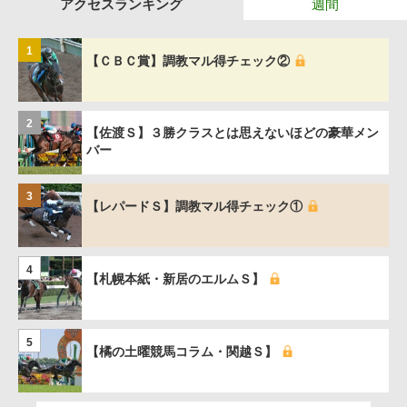
アクセスランキング
週間
1
【ＣＢＣ賞】調教マル得チェック②
2
【佐渡Ｓ】３勝クラスとは思えないほどの豪華メン
バー
3
【レパードＳ】調教マル得チェック①
4
【札幌本紙・新居のエルムＳ】
5
【橘の土曜競馬コラム・関越Ｓ】