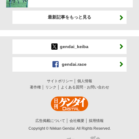
最新記事をもっと見る
gendai_keiba
gendai.race
サイトポリシー
個人情報
著作権
リンク
よくある質問・お問い合わせ
広告掲載について
会社概要
採用情報
Copyright © Nikkan Gendai. All Rights Reserved.