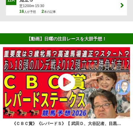
芝1200m 15:30
16
2
人が予想
本の記事
【動画】日曜の注目レースを大胆予想！
《ＣＢＣ賞》《レパードＳ》【 武田Ｄ、大谷記者、目黒…