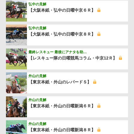
弘中の見解
【大阪本紙・弘中の日曜中京６Ｒ】
弘中の見解
【大阪本紙・弘中の日曜中京８Ｒ】
最終レスキュー 最後にアナタを助…
【レスキュー隊の日曜競馬コラム・中京12Ｒ】
外山の見解
【東京本紙・外山のレパードＳ】
外山の見解
【東京本紙・外山の日曜新潟６Ｒ】
外山の見解
【東京本紙・外山の日曜新潟８Ｒ】