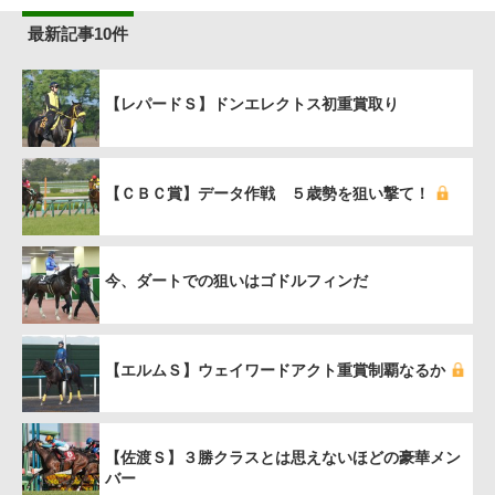
最新記事10件
【レパードＳ】ドンエレクトス初重賞取り
【ＣＢＣ賞】データ作戦 ５歳勢を狙い撃て！
今、ダートでの狙いはゴドルフィンだ
【エルムＳ】ウェイワードアクト重賞制覇なるか
【佐渡Ｓ】３勝クラスとは思えないほどの豪華メン
バー