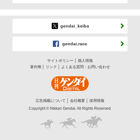
gendai_keiba
gendai.race
サイトポリシー
個人情報
著作権
リンク
よくある質問・お問い合わせ
広告掲載について
会社概要
採用情報
Copyright © Nikkan Gendai. All Rights Reserved.