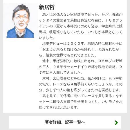
新居哲
馬とは関係のない家庭環境で育った。ただ、母親が
ゲンダイの愛読者で馬柱は身近な存在に。ナリタブラ
イアンの３冠から本格的にのめり込み、学生時代は競
馬場、牧場巡りをしていたら、いつしか本職となって
いました。
現場デビューは２０００年。若駒の時は取材相手に
「おまえが来ると負けるから帰れ！」と怒られなが
ら、勝負の世界でもまれてきました。
途中、半ば強制的に放牧に出され、０５年プロ野球
の巨人、０６年サッカードイツＷ杯を現地で取材。０
７年に再入厩してきました。
木村、宮田厩舎などを担当。気が付けば、もう中堅
の域で、レースなら４角手前くらいでしょうか。その
分、少しずつ人の輪も広がってきたのを実感します。
「馬を見て、関係者に聞いてレースを振り返る」をモ
ットーに最後の直線で見せ場をつくり、いいモノをお
届けできればと思います。
著者詳細、記事一覧へ