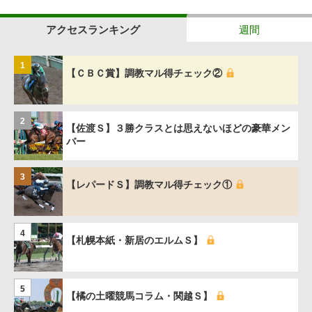
アクセスランキング
週間
1
【ＣＢＣ賞】調教マル得チェック②
2
【佐渡Ｓ】３勝クラスとは思えないほどの豪華メン
バー
3
【レパードＳ】調教マル得チェック①
4
【札幌本紙・新居のエルムＳ】
5
【橘の土曜競馬コラム・関越Ｓ】