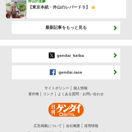
外山の見解
【東京本紙・外山のレパードＳ】
最新記事をもっと見る
gendai_keiba
gendai.race
サイトポリシー
個人情報
著作権
リンク
よくある質問・お問い合わせ
広告掲載について
会社概要
採用情報