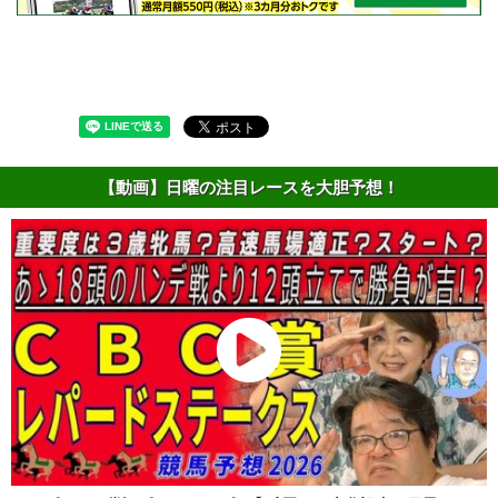
【動画】日曜の注目レースを大胆予想！