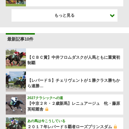
もっと見る
最新記事10件
【ＣＢＣ賞】中井フロムダスクが人馬ともに重賞初
制覇
【レパードＳ】チェリヴェントが１勝クラス勝ちか
ら連勝…
2027クラシックへの道
【中京２Ｒ・２歳新馬】レニュアージュ 牝・藤原
英昭厩舎
あの馬は今こうしている
２０１７年レパードＳ覇者ローズプリンスダム