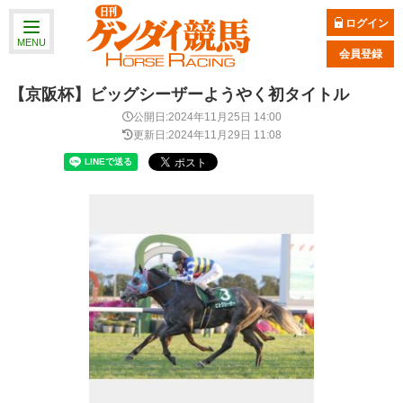
ログイン
MENU
会員登録
【京阪杯】ビッグシーザーようやく初タイトル
公開日:2024年11月25日 14:00
更新日:2024年11月29日 11:08