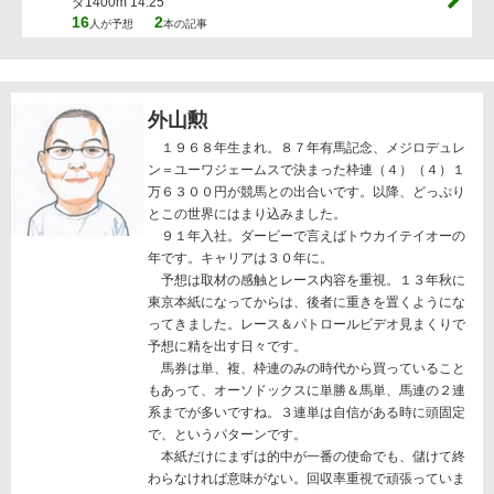
ダ1400m 14:25
16
2
人が予想
本の記事
外山勲
１９６８年生まれ。８７年有馬記念、メジロデュレ
ン＝ユーワジェームスで決まった枠連（４）（４）１
万６３００円が競馬との出合いです。以降、どっぷり
とこの世界にはまり込みました。
９１年入社。ダービーで言えばトウカイテイオーの
年です。キャリアは３０年に。
予想は取材の感触とレース内容を重視。１３年秋に
東京本紙になってからは、後者に重きを置くようにな
ってきました。レース＆パトロールビデオ見まくりで
予想に精を出す日々です。
馬券は単、複、枠連のみの時代から買っていること
もあって、オーソドックスに単勝＆馬単、馬連の２連
系までが多いですね。３連単は自信がある時に頭固定
で、というパターンです。
本紙だけにまずは的中が一番の使命でも、儲けて終
わらなければ意味がない。回収率重視で頑張っていま