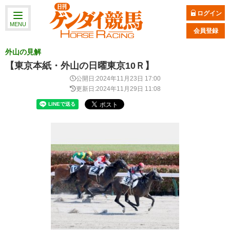
ログイン
MENU
会員登録
外山の見解
【東京本紙・外山の日曜東京10Ｒ】
公開日:2024年11月23日 17:00
更新日:2024年11月29日 11:08