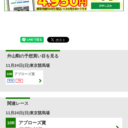
外山勲の予想買い目を見る
11月24日(日)東京競馬場
アプローズ賞
10R
馬単
3単
関連レース
11月24日(日)東京競馬場
アプローズ賞
10R