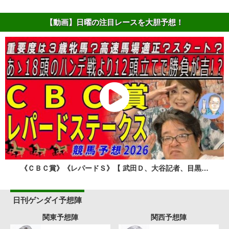
【動画】日曜の注目レースを大胆予想！
《ＣＢＣ賞》《レパードＳ》【 武田Ｄ、大谷記者、目黒…
日刊ゲンダイ予想陣
関東予想陣
関西予想陣