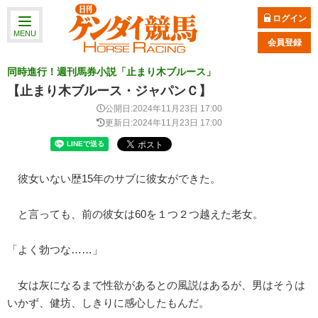
ログイン
MENU
会員登録
同時進行！週刊馬券小説「止まり木ブルース」
【止まり木ブルース・ジャパンＣ】
公開日:2024年11月23日 17:00
更新日:2024年11月23日 17:00
彼女いない歴15年のサブに彼女ができた。
と言っても、前の彼女は60を１つ２つ越えた老女。
「よく勃つな……」
女は灰になるまで性欲があるとの風説はあるが、男はそうは
いかず、健坊、しきりに感心したもんだ。