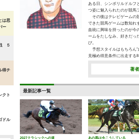
ある日、シンボリルドルフ
つ姿に魅入られたのが競馬
その後はテレビゲームの競
とは思
できた競馬ゲームは数知れ
バー
血統に興味を持ったのが今
ームをたしなみ、好きだっ
び。
戦 ５
予想スタイルはもちろん“
見極め得意条件に出走する
著
ル得チ
最新記事一覧
レクト
ゴドル
2027クラシックへの道
あの馬は今こうしている