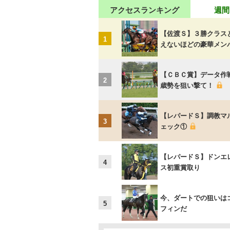
アクセスランキング
週間
【佐渡Ｓ】３勝クラス
1
えないほどの豪華メン
【ＣＢＣ賞】データ作
2
歳勢を狙い撃て！
【レパードＳ】調教マ
3
ェック①
【レパードＳ】ドンエ
4
ス初重賞取り
今、ダートでの狙いは
5
フィンだ