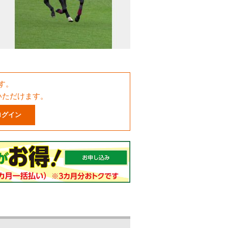
す。
いただけます。
ログイン