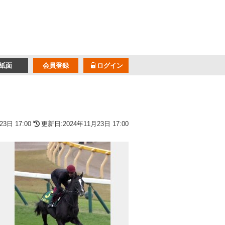
紙面
会員登録
ログイン
3日 17:00
更新日:2024年11月23日 17:00