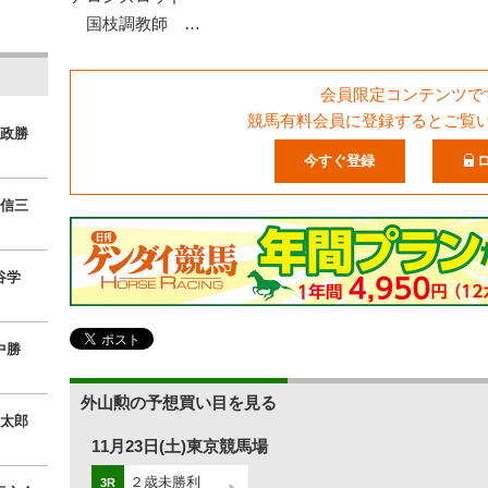
国枝調教師 …
会員限定コンテンツで
競馬有料会員に登録するとご覧
政勝
今すぐ登録
信三
谷学
中勝
外山勲の予想買い目を見る
太郎
11月23日(土)東京競馬場
２歳未勝利
3R