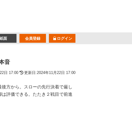
紙面
会員登録
ログイン
本音
2日 17:00
更新日:2024年11月22日 17:00
最後方から。スローの先行決着で厳し
脚は評価できる。たたき２戦目で前進
。