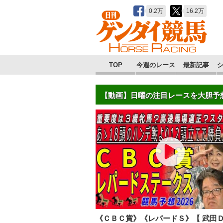
0.2万
16.2万
TOP
今週のレース
最新記事
【動画】日曜の注目レースを大胆予
《ＣＢＣ賞》《レパードＳ》【 武田