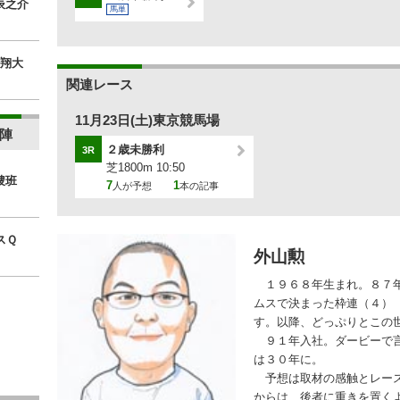
辰之介
馬単
翔大
関連レース
11月23日(土)東京競馬場
陣
２歳未勝利
3R
芝1800m 10:50
捜班
7
1
人が予想
本の記事
スＱ
外山勲
１９６８年生まれ。８７年
ムスで決まった枠連（４）
す。以降、どっぷりとこの
９１年入社。ダービーで言
は３０年に。
予想は取材の感触とレース
からは、後者に重きを置く