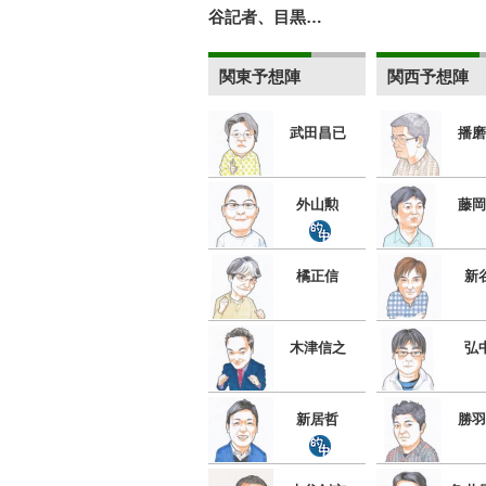
谷記者、目黒…
関東予想陣
関西予想陣
武田昌已
播磨
外山勲
藤岡
橘正信
新
木津信之
弘
新居哲
勝羽