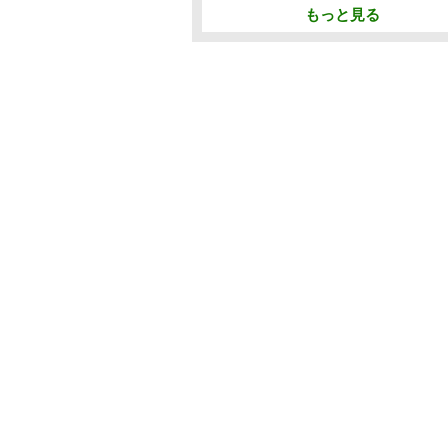
もっと見る