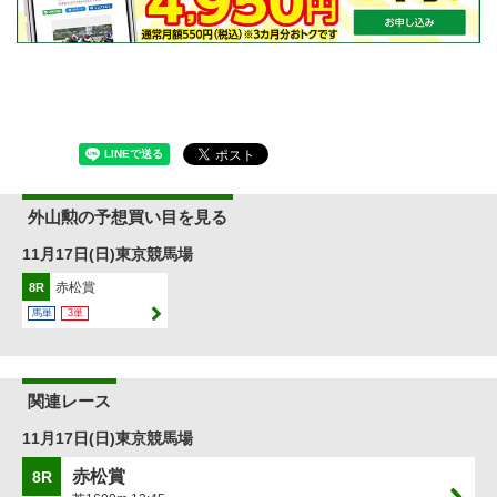
外山勲の予想買い目を見る
11月17日(日)東京競馬場
赤松賞
8R
馬単
3単
関連レース
11月17日(日)東京競馬場
赤松賞
8R