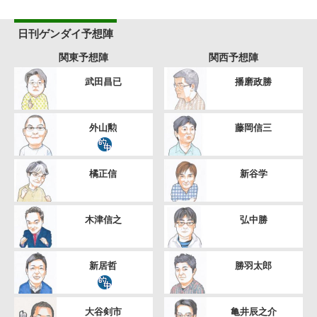
日刊ゲンダイ予想陣
関東予想陣
関西予想陣
武田昌已
播磨政勝
外山勲
藤岡信三
橘正信
新谷学
木津信之
弘中勝
新居哲
勝羽太郎
大谷剣市
亀井辰之介