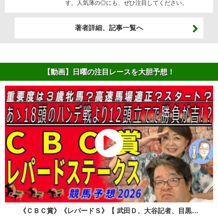
す。人気薄の◎にも、ぜひ注目してください。
著者詳細、記事一覧へ
【動画】日曜の注目レースを大胆予想！
《ＣＢＣ賞》《レパードＳ》【 武田Ｄ、大谷記者、目黒…