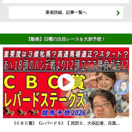
著者詳細、記事一覧へ
【動画】日曜の注目レースを大胆予想！
《ＣＢＣ賞》《レパードＳ》【 武田Ｄ、大谷記者、目黒…