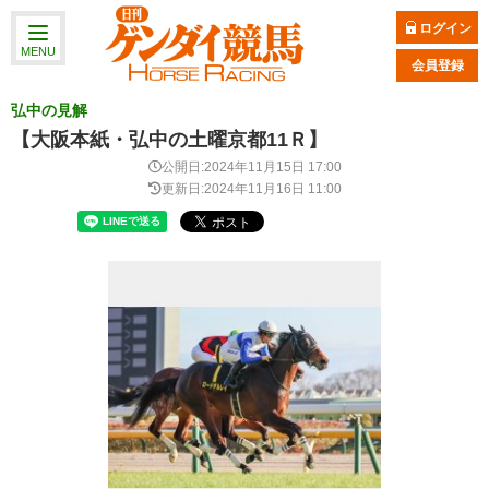
ログイン
MENU
会員登録
弘中の見解
【大阪本紙・弘中の土曜京都11Ｒ】
公開日:2024年11月15日 17:00
更新日:2024年11月16日 11:00