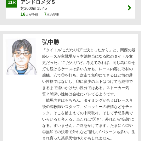
アンドロメダＳ
11R
芝2000m 15:45
16
7
人が予想
本の記事
弘中勝
「タイトル“こだわり◎”に決まったから」と。関西の最
終レースが主戦場から本紙担当になる際のタイトル変
更だった。“こだわり”だ。考えてみれば、同じ馬に◎を
打ち続けるケースは多い方かも。レース内容に取材の
感触。穴で◎を打ち、次走で無印にできるほど情の薄
い性格ではないし、印に多少の上下はつけても納得で
きるまで追いかけたい性分ではある。ストーカー気
質？闇深い性格は会社にバレてるようです。
競馬内容はもちろん、タイミングが合えばレース直
後の調教師やスタッフ、ジョッキーの表情などをチェ
ック。そこを踏まえての中間取材。そして予想作業で
いろいろと考える。当たれば“閃き”、外れたら“妄想”に
なる。すいません。ご迷惑かけてます。たまに△◎や
◎無印での決着で外れなど“惜しい”パターンも多い。生
まれ育った某県民性ゆえかもしれません。