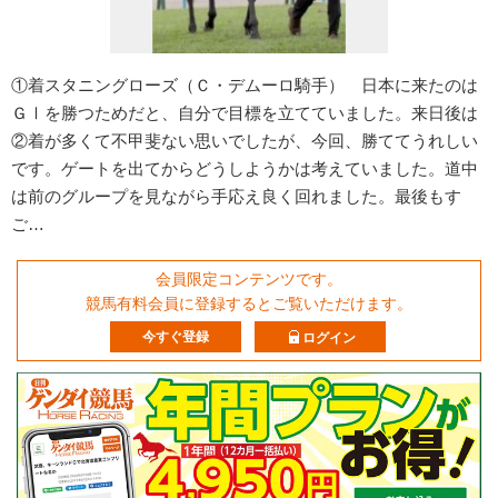
①着スタニングローズ（Ｃ・デムーロ騎手） 日本に来たのは
ＧⅠを勝つためだと、自分で目標を立てていました。来日後は
②着が多くて不甲斐ない思いでしたが、今回、勝ててうれしい
です。ゲートを出てからどうしようかは考えていました。道中
は前のグループを見ながら手応え良く回れました。最後もす
ご…
会員限定コンテンツです。
競馬有料会員に登録するとご覧いただけます。
今すぐ登録
ログイン