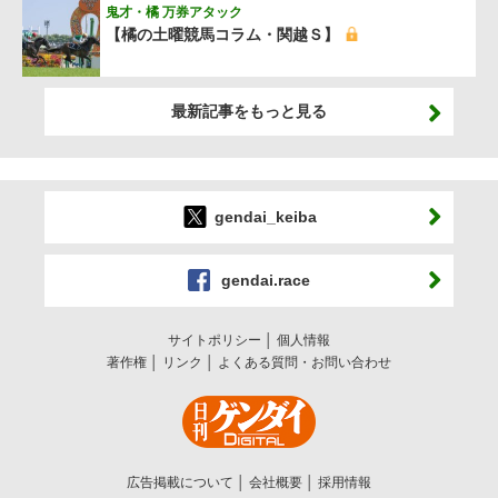
鬼才・橘 万券アタック
【橘の土曜競馬コラム・関越Ｓ】
最新記事をもっと見る
gendai_keiba
gendai.race
サイトポリシー
個人情報
著作権
リンク
よくある質問・お問い合わせ
広告掲載について
会社概要
採用情報