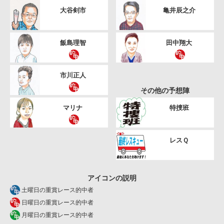
大谷剣市
亀井辰之介
飯島理智
田中翔大
市川正人
その他の予想陣
マリナ
特捜班
レスＱ
アイコンの説明
土曜日の重賞レース的中者
日曜日の重賞レース的中者
月曜日の重賞レース的中者