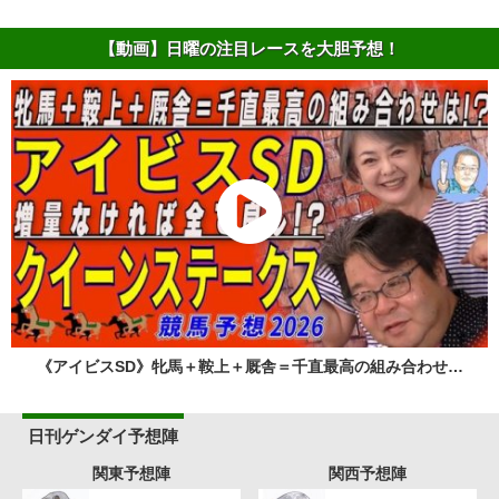
【動画】日曜の注目レースを大胆予想！
《アイビスSD》牝馬＋鞍上＋厩舎＝千直最高の組み合わせ…
日刊ゲンダイ予想陣
関東予想陣
関西予想陣