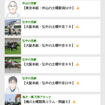
外山の見解
【東京本紙・外山の土曜新潟12Ｒ】
弘中の見解
【大阪本紙・弘中の土曜中京７Ｒ】
弘中の見解
【大阪本紙・弘中の土曜中京６Ｒ】
弘中の見解
【大阪本紙・弘中の土曜中京８Ｒ】
弘中の見解
【大阪本紙・弘中の土曜中京12Ｒ】
鬼才・橘 万券アタック
【橘の土曜競馬コラム・関越Ｓ】