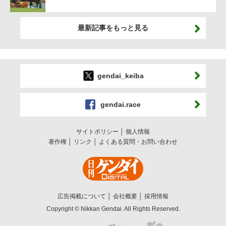
最新記事をもっと見る
gendai_keiba
gendai.race
サイトポリシー
個人情報
著作権
リンク
よくある質問・お問い合わせ
広告掲載について
会社概要
採用情報
Copyright © Nikkan Gendai. All Rights Reserved.