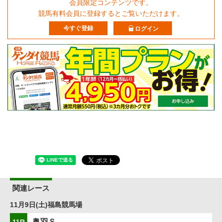
会員限定コンテンツです。
競馬有料会員に登録するとご覧いただけます。
今すぐ登録
ログイン
関連レース
11月9日(土)福島競馬場
奥羽Ｓ
11R