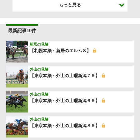
もっと見る
最新記事10件
新居の見解
【札幌本紙・新居のエルムＳ】
外山の見解
【東京本紙・外山の土曜新潟７Ｒ】
外山の見解
【東京本紙・外山の土曜新潟６Ｒ】
外山の見解
【東京本紙・外山の土曜新潟８Ｒ】