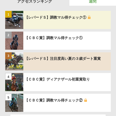
アクセスランキング
週間
1
【レパードＳ】調教マル得チェック①
2
【ＣＢＣ賞】調教マル得チェック①
3
【レパードＳ】注目度高い夏の３歳ダート重賞
4
【ＣＢＣ賞】ディアナザール初重賞取り
5
【ＣＢＣ賞】調教マル得チェック②