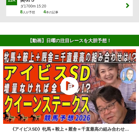
ダ1700m 15:20
8
4
人が予想
本の記事
【動画】日曜の注目レースを大胆予想！
《アイビスSD》牝馬＋鞍上＋厩舎＝千直最高の組み合わせ…