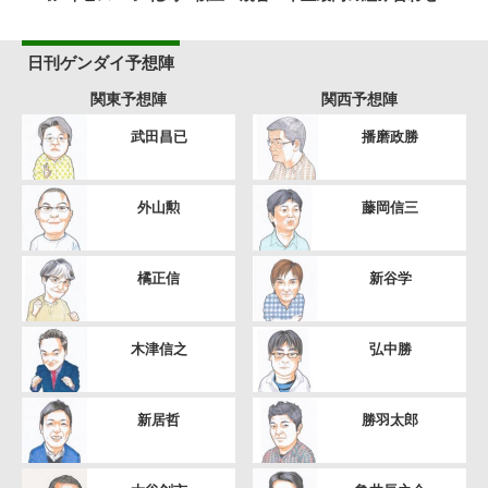
日刊ゲンダイ予想陣
関東予想陣
関西予想陣
武田昌已
播磨政勝
外山勲
藤岡信三
橘正信
新谷学
木津信之
弘中勝
新居哲
勝羽太郎