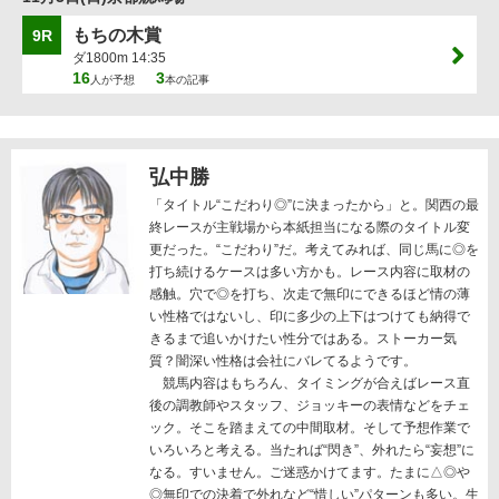
もちの木賞
9R
ダ1800m 14:35
16
3
人が予想
本の記事
弘中勝
「タイトル“こだわり◎”に決まったから」と。関西の最
終レースが主戦場から本紙担当になる際のタイトル変
更だった。“こだわり”だ。考えてみれば、同じ馬に◎を
打ち続けるケースは多い方かも。レース内容に取材の
感触。穴で◎を打ち、次走で無印にできるほど情の薄
い性格ではないし、印に多少の上下はつけても納得で
きるまで追いかけたい性分ではある。ストーカー気
質？闇深い性格は会社にバレてるようです。
競馬内容はもちろん、タイミングが合えばレース直
後の調教師やスタッフ、ジョッキーの表情などをチェ
ック。そこを踏まえての中間取材。そして予想作業で
いろいろと考える。当たれば“閃き”、外れたら“妄想”に
なる。すいません。ご迷惑かけてます。たまに△◎や
◎無印での決着で外れなど“惜しい”パターンも多い。生