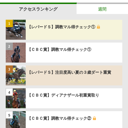
アクセスランキング
週間
1
【レパードＳ】調教マル得チェック①
2
【ＣＢＣ賞】調教マル得チェック①
3
【レパードＳ】注目度高い夏の３歳ダート重賞
4
【ＣＢＣ賞】ディアナザール初重賞取り
5
【ＣＢＣ賞】調教マル得チェック②