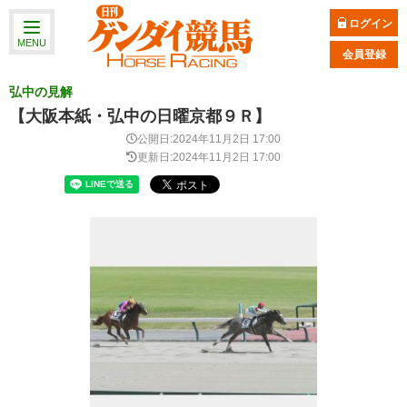
ログイン
MENU
会員登録
弘中の見解
【大阪本紙・弘中の日曜京都９Ｒ】
公開日:2024年11月2日 17:00
更新日:2024年11月2日 17:00