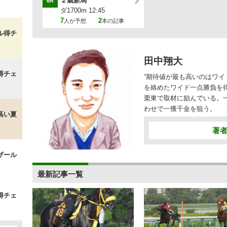
２歳新馬
6R
ダ1700m 12:45
7
2
人が予想
本の記事
ル得チ
田中翔大
得チェ
“期待値が最も高いのはワイ
を絡めたワイド一点勝負を
栗東で取材に励んでいる。
わせで一獲千金を狙う。
高い夏
著
ザール
最新記事一覧
得チェ