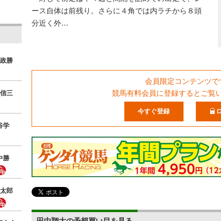
ース自体は前残り。さらに４角では内ラチから８頭
分近く外…
政勝
会員限定コンテンツで
競馬有料会員に登録するとご覧
信三
今すぐ登録
谷学
中勝
太郎
田中翔大の予想買い目を見る