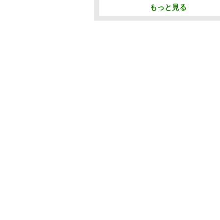
もっと見る