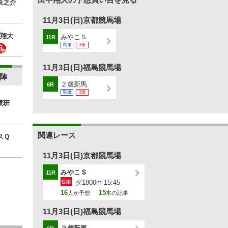
辰之介
11月3日(日)京都競馬場
翔大
みやこＳ
11R
馬単
3単
11月3日(日)福島競馬場
陣
２歳新馬
6R
馬単
3単
捜班
関連レース
スＱ
11月3日(日)京都競馬場
みやこＳ
11R
GIII
ダ1800m 15:45
16
15
人が予想
本の記事
11月3日(日)福島競馬場