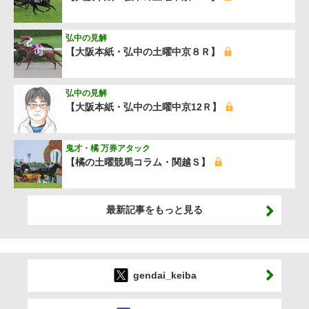
弘中の見解
【大阪本紙・弘中の土曜中京８Ｒ】
弘中の見解
【大阪本紙・弘中の土曜中京12Ｒ】
鬼才・橘 万券アタック
【橘の土曜競馬コラム・関越Ｓ】
最新記事をもっと見る
gendai_keiba