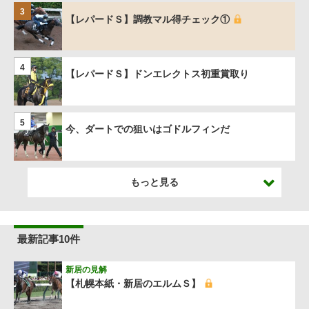
3
【レパードＳ】調教マル得チェック①
4
【レパードＳ】ドンエレクトス初重賞取り
5
今、ダートでの狙いはゴドルフィンだ
もっと見る
最新記事10件
新居の見解
【札幌本紙・新居のエルムＳ】