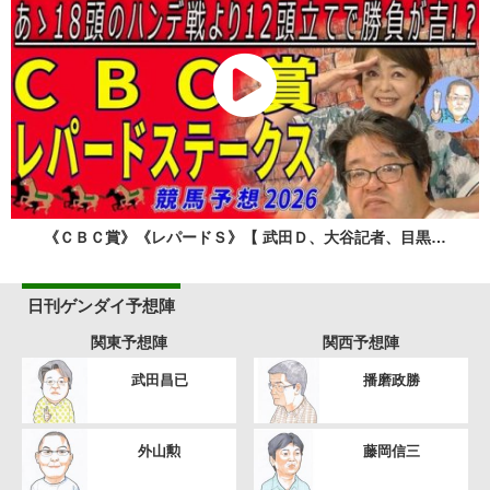
《ＣＢＣ賞》《レパードＳ》【 武田Ｄ、大谷記者、目黒…
日刊ゲンダイ予想陣
関東予想陣
関西予想陣
武田昌已
播磨政勝
外山勲
藤岡信三