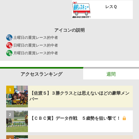
レスＱ
アイコンの説明
土曜日の重賞レース的中者
日曜日の重賞レース的中者
月曜日の重賞レース的中者
アクセスランキング
週間
1
【佐渡Ｓ】３勝クラスとは思えないほどの豪華メン
バー
2
【ＣＢＣ賞】データ作戦 ５歳勢を狙い撃て！