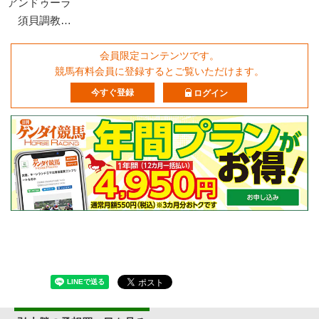
アンドゥーラ
須貝調教…
会員限定コンテンツです。
競馬有料会員に登録するとご覧いただけます。
今すぐ登録
ログイン