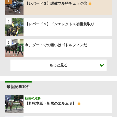
3
【レパードＳ】調教マル得チェック①
4
【レパードＳ】ドンエレクトス初重賞取り
5
今、ダートでの狙いはゴドルフィンだ
もっと見る
最新記事10件
新居の見解
【札幌本紙・新居のエルムＳ】