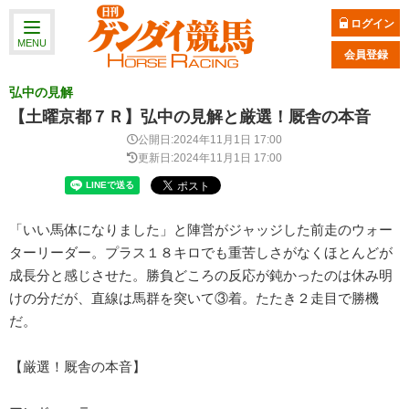
ログイン
MENU
会員登録
弘中の見解
【土曜京都７Ｒ】弘中の見解と厳選！厩舎の本音
公開日:2024年11月1日 17:00
更新日:2024年11月1日 17:00
「いい馬体になりました」と陣営がジャッジした前走のウォー
ターリーダー。プラス１８キロでも重苦しさがなくほとんどが
成長分と感じさせた。勝負どころの反応が鈍かったのは休み明
けの分だが、直線は馬群を突いて③着。たたき２走目で勝機
だ。
【厳選！厩舎の本音】