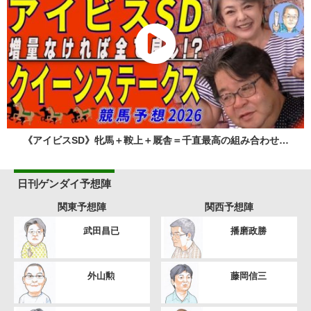
《アイビスSD》牝馬＋鞍上＋厩舎＝千直最高の組み合わせ…
日刊ゲンダイ予想陣
関東予想陣
関西予想陣
武田昌已
播磨政勝
外山勲
藤岡信三