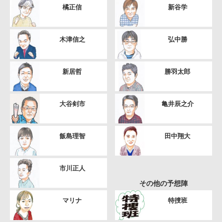
橘正信
新谷学
木津信之
弘中勝
新居哲
勝羽太郎
大谷剣市
亀井辰之介
飯島理智
田中翔大
市川正人
その他の予想陣
マリナ
特捜班