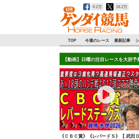
0.2万
16.2万
TOP
今週のレース
最新記事
【動画】日曜の注目レースを大胆予
《ＣＢＣ賞》《レパードＳ》【 武田