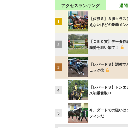
アクセスランキング
週間
【佐渡Ｓ】３勝クラス
1
えないほどの豪華メン
【ＣＢＣ賞】データ作
2
歳勢を狙い撃て！
【レパードＳ】調教マ
3
ェック①
【レパードＳ】ドンエ
4
ス初重賞取り
今、ダートでの狙いは
5
フィンだ