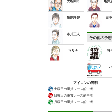
大谷剣市
亀井
飯島理智
田中
市川正人
その他の予想
マリナ
特
レ
アイコンの説明
土曜日の重賞レース的中者
日曜日の重賞レース的中者
月曜日の重賞レース的中者