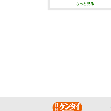
もっと見る