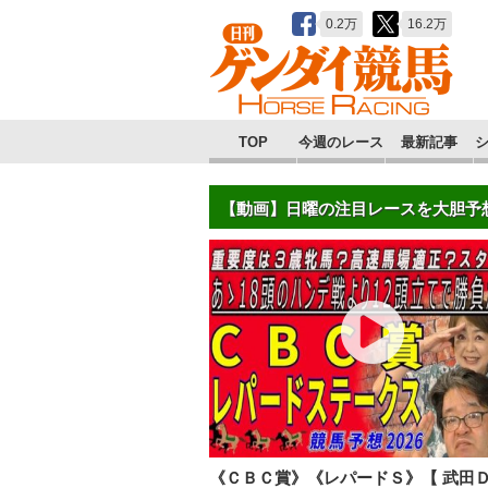
0.2万
16.2万
TOP
今週のレース
最新記事
【動画】日曜の注目レースを大胆予
《ＣＢＣ賞》《レパードＳ》【 武田