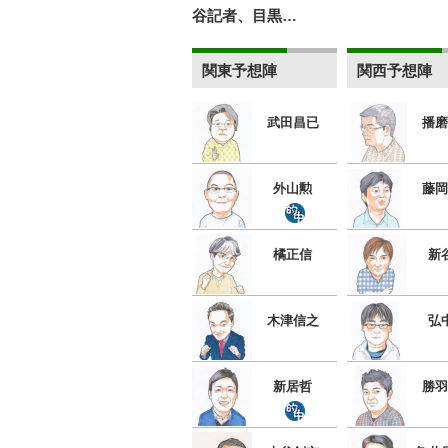
谷記者、目黒…
関東予想陣
関西予想陣
武田昌已
播磨
外山勲
藤岡
橘正信
新
木津信之
弘
新居哲
勝羽