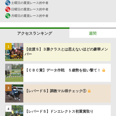
土曜日の重賞レース的中者
日曜日の重賞レース的中者
月曜日の重賞レース的中者
アクセスランキング
週間
1
【佐渡Ｓ】３勝クラスとは思えないほどの豪華メン
バー
2
【ＣＢＣ賞】データ作戦 ５歳勢を狙い撃て！
3
【レパードＳ】調教マル得チェック①
4
【レパードＳ】ドンエレクトス初重賞取り