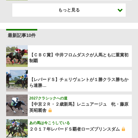
もっと見る
最新記事10件
【ＣＢＣ賞】中井フロムダスクが人馬ともに重賞初
制覇
【レパードＳ】チェリヴェントが１勝クラス勝ちか
ら連勝…
2027クラシックへの道
【中京２Ｒ・２歳新馬】レニュアージュ 牝・藤原
英昭厩舎
あの馬は今こうしている
２０１７年レパードＳ覇者ローズプリンスダム