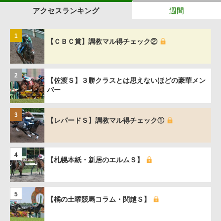
アクセスランキング
週間
1
【ＣＢＣ賞】調教マル得チェック②
2
【佐渡Ｓ】３勝クラスとは思えないほどの豪華メン
バー
3
【レパードＳ】調教マル得チェック①
4
【札幌本紙・新居のエルムＳ】
5
【橘の土曜競馬コラム・関越Ｓ】