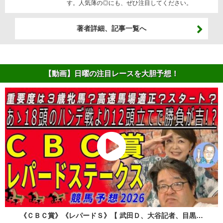
す。人気薄の◎にも、ぜひ注目してください。
著者詳細、記事一覧へ
【動画】日曜の注目レースを大胆予想！
《ＣＢＣ賞》《レパードＳ》【 武田Ｄ、大谷記者、目黒…