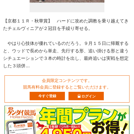
【京都１１Ｒ・秋華賞】 ハードに攻めた調教を乗り越えてき
たチェルヴィニアが２冠目を手繰り寄せる。
やはり心技体が優れているのだろう。９月１５日に帰厩する
と、ウッドで長めから単走、先行する形、追い掛ける形と違う
シチュエーションで３本の時計を出し、最終追いは実戦を想定
した３頭併…
会員限定コンテンツです。
競馬有料会員に登録するとご覧いただけます。
今すぐ登録
ログイン