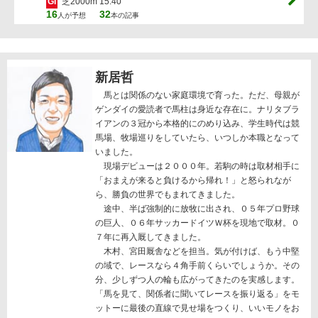
GI
芝2000m 15:40
16
32
人が予想
本の記事
新居哲
馬とは関係のない家庭環境で育った。ただ、母親が
ゲンダイの愛読者で馬柱は身近な存在に。ナリタブラ
イアンの３冠から本格的にのめり込み、学生時代は競
馬場、牧場巡りをしていたら、いつしか本職となって
いました。
現場デビューは２０００年。若駒の時は取材相手に
「おまえが来ると負けるから帰れ！」と怒られなが
ら、勝負の世界でもまれてきました。
途中、半ば強制的に放牧に出され、０５年プロ野球
の巨人、０６年サッカードイツＷ杯を現地で取材。０
７年に再入厩してきました。
木村、宮田厩舎などを担当。気が付けば、もう中堅
の域で、レースなら４角手前くらいでしょうか。その
分、少しずつ人の輪も広がってきたのを実感します。
「馬を見て、関係者に聞いてレースを振り返る」をモ
ットーに最後の直線で見せ場をつくり、いいモノをお