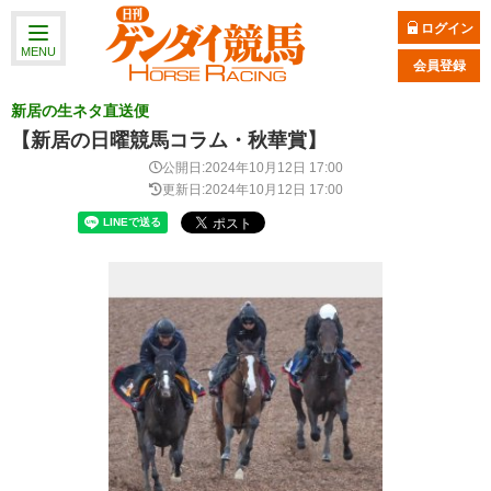
ログイン
MENU
会員登録
新居の生ネタ直送便
【新居の日曜競馬コラム・秋華賞】
公開日:2024年10月12日 17:00
更新日:2024年10月12日 17:00