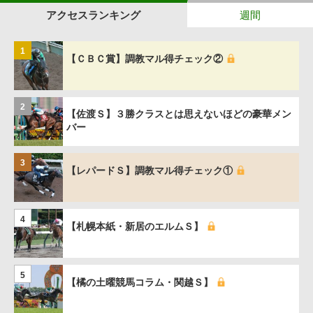
アクセスランキング
週間
1
【ＣＢＣ賞】調教マル得チェック②
2
【佐渡Ｓ】３勝クラスとは思えないほどの豪華メン
バー
3
【レパードＳ】調教マル得チェック①
4
【札幌本紙・新居のエルムＳ】
5
【橘の土曜競馬コラム・関越Ｓ】