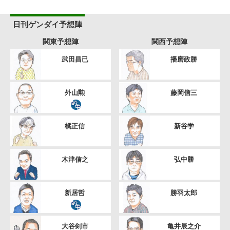
日刊ゲンダイ予想陣
関東予想陣
関西予想陣
武田昌已
播磨政勝
外山勲
藤岡信三
橘正信
新谷学
木津信之
弘中勝
新居哲
勝羽太郎
大谷剣市
亀井辰之介