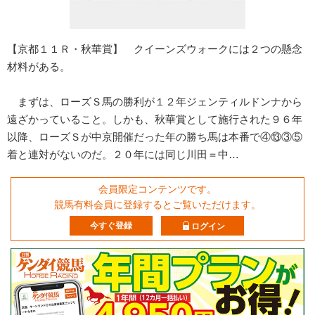
【京都１１Ｒ・秋華賞】 クイーンズウォークには２つの懸念
材料がある。
まずは、ローズＳ馬の勝利が１２年ジェンティルドンナから
遠ざかっていること。しかも、秋華賞として施行された９６年
以降、ローズＳが中京開催だった年の勝ち馬は本番で④⑬③⑤
着と連対がないのだ。２０年には同じ川田＝中…
会員限定コンテンツです。
競馬有料会員に登録するとご覧いただけます。
今すぐ登録
ログイン