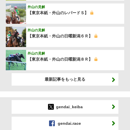
外山の見解
【東京本紙・外山のレパードＳ】
外山の見解
【東京本紙・外山の日曜新潟６Ｒ】
外山の見解
【東京本紙・外山の日曜新潟８Ｒ】
最新記事をもっと見る
gendai_keiba
gendai.race