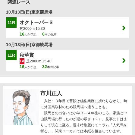
関連レース
10月13日(日)東京競馬場
オクトーバーＳ
11R
芝2000m 15:30
16
6
人が予想
本の記事
10月13日(日)京都競馬場
秋華賞
11R
GI
芝2000m 15:40
16
32
人が予想
本の記事
市川正人
入社１３年目で普段は編集業務に携わりながら、時
に外国馬取材のため競馬場へ通うことも。
競馬との出合いは小学３～４年生のころ、家族と中
山競馬場に行ったのが運の尽き（？）。見事にドはま
りして現在に至る。週末特別版にてコラム「人気馬を
斬る」、関東ローカルでは本紙を担当しています。