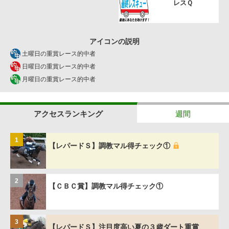
レスＱ
アイコンの説明
土曜日の重賞レース的中者
日曜日の重賞レース的中者
月曜日の重賞レース的中者
アクセスランキング
週間
1
【レパードＳ】調教マル得チェック①
2
【ＣＢＣ賞】調教マル得チェック①
3
【レパードＳ】注目度高い夏の３歳ダート重賞