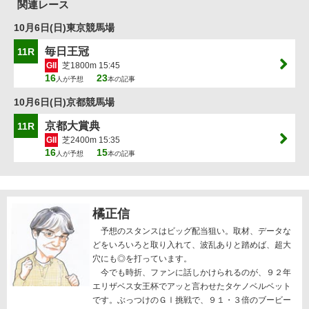
関連レース
10月6日(日)東京競馬場
毎日王冠
11R
GII
芝1800m 15:45
16
23
人が予想
本の記事
10月6日(日)京都競馬場
京都大賞典
11R
GII
芝2400m 15:35
16
15
人が予想
本の記事
橘正信
予想のスタンスはビッグ配当狙い。取材、データな
どをいろいろと取り入れて、波乱ありと踏めば、超大
穴にも◎を打っています。
今でも時折、ファンに話しかけられるのが、９２年
エリザベス女王杯でアッと言わせたタケノベルベット
です。ぶっつけのＧⅠ挑戦で、９１・３倍のブービー