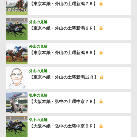
【東京本紙・外山の土曜新潟７Ｒ】
外山の見解
【東京本紙・外山の土曜新潟６Ｒ】
外山の見解
【東京本紙・外山の土曜新潟８Ｒ】
外山の見解
【東京本紙・外山の土曜新潟12Ｒ】
弘中の見解
【大阪本紙・弘中の土曜中京７Ｒ】
弘中の見解
【大阪本紙・弘中の土曜中京６Ｒ】