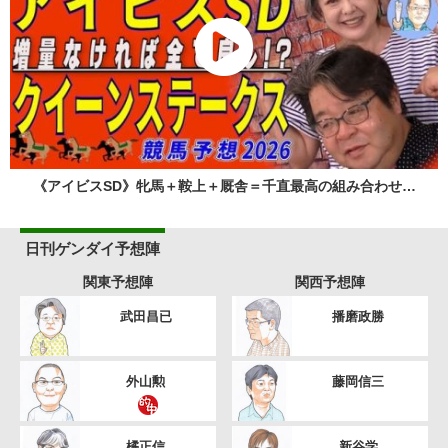
《アイビスSD》牝馬＋鞍上＋厩舎＝千直最高の組み合わせ…
日刊ゲンダイ予想陣
関東予想陣
関西予想陣
武田昌已
播磨政勝
外山勲
藤岡信三
橘正信
新谷学