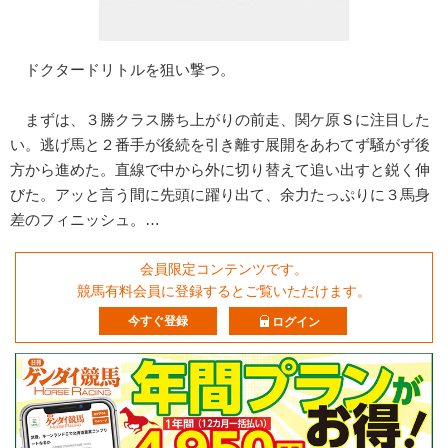
ドクタードリトルを狙い撃つ。
まずは、３勝クラス勝ち上がりの前走、関ケ原Ｓに注目した
い。逃げ馬と２番手が後続を引き離す展開をあわてず騒がず後
方から進めた。直線で中から外に切り替えて追い出すと鋭く伸
びた。アッと言う間に先頭に躍り出て、余力たっぷりに３馬身
差のフィニッシュ。…
会員限定コンテンツです。
競馬有料会員に登録するとご覧いただけます。
今すぐ登録
ログイン