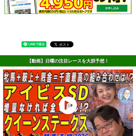
【動画】日曜の注目レースを大胆予想！