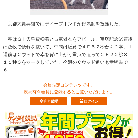
京都大賞典組ではディープボンドが好気配を披露した。
春はＧⅠ天皇賞③着と古豪健在をアピール。宝塚記念⑦着後
は放牧で疲れを抜いて、中間は坂路で４Ｆ５２秒台を２本、１
週前はＣウッドで幸を背に上がり重点で追って２Ｆ２２秒８―
１１秒０をマークしていた。今週のＣウッド追いも幸騎乗で
６…
会員限定コンテンツです。
競馬有料会員に登録するとご覧いただけます。
今すぐ登録
ログイン