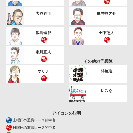
大谷剣市
亀井辰之介
飯島理智
田中翔大
市川正人
その他の予想陣
マリナ
特捜班
レスＱ
アイコンの説明
土曜日の重賞レース的中者
日曜日の重賞レース的中者