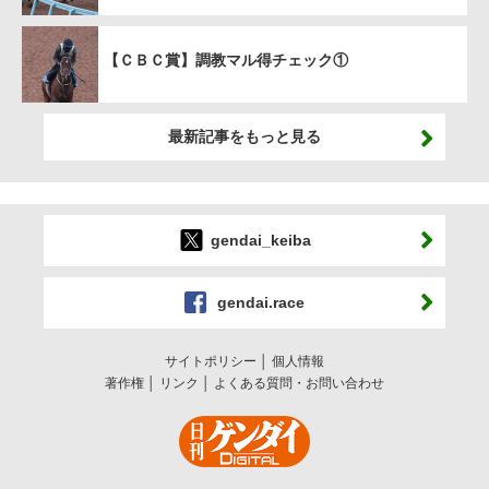
【ＣＢＣ賞】調教マル得チェック①
最新記事をもっと見る
gendai_keiba
gendai.race
サイトポリシー
個人情報
著作権
リンク
よくある質問・お問い合わせ