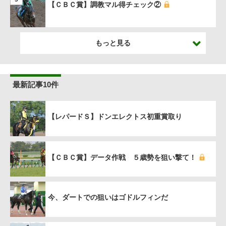
【ＣＢＣ賞】調教マル得チェック②
もっと見る
最新記事10件
【レパードＳ】ドンエレクトス初重賞取り
【ＣＢＣ賞】データ作戦 ５歳勢を狙い撃て！
今、ダートでの狙いはゴドルフィンだ