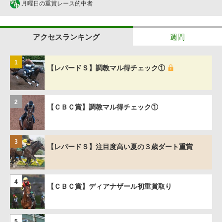
月曜日の重賞レース的中者
アクセスランキング
週間
1
【レパードＳ】調教マル得チェック①
2
【ＣＢＣ賞】調教マル得チェック①
3
【レパードＳ】注目度高い夏の３歳ダート重賞
4
【ＣＢＣ賞】ディアナザール初重賞取り
5