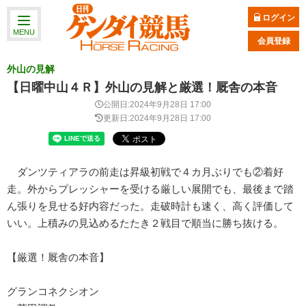
ログイン
MENU
会員登録
外山の見解
【日曜中山４Ｒ】外山の見解と厳選！厩舎の本音
公開日:2024年9月28日 17:00
更新日:2024年9月28日 17:00
ダンツティアラの前走は昇級初戦で４カ月ぶりでも②着好
走。外からプレッシャーを受ける厳しい展開でも、最後まで踏
ん張りを見せる好内容だった。走破時計も速く、高く評価して
いい。上積みの見込めるたたき２戦目で順当に勝ち抜ける。
【厳選！厩舎の本音】
グランコネクシオン