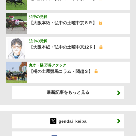
弘中の見解
【大阪本紙・弘中の土曜中京８Ｒ】
弘中の見解
【大阪本紙・弘中の土曜中京12Ｒ】
鬼才・橘 万券アタック
【橘の土曜競馬コラム・関越Ｓ】
最新記事をもっと見る
gendai_keiba