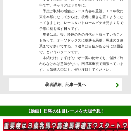
年です。キャリアは３０年に。
予想は取材の感触とレース内容を重視。１３年秋に
東京本紙になってからは、後者に重きを置くようにな
ってきました。レース＆パトロールビデオ見まくりで
予想に精を出す日々です。
馬券は単、複、枠連のみの時代から買っていること
もあって、オーソドックスに単勝＆馬単、馬連の２連
系までが多いですね。３連単は自信がある時に頭固定
で、というパターンです。
本紙だけにまずは的中が一番の使命でも、儲けて終
わらなければ意味がない。回収率重視で頑張っていま
す。人気薄の◎にも、ぜひ注目してください。
著者詳細、記事一覧へ
【動画】日曜の注目レースを大胆予想！