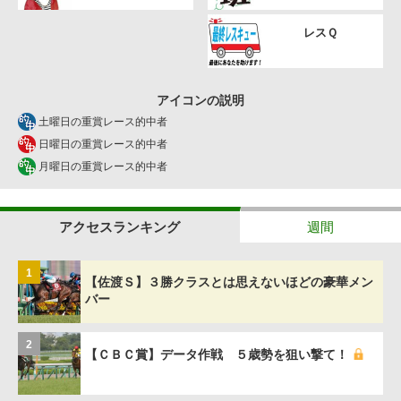
レスＱ
アイコンの説明
土曜日の重賞レース的中者
日曜日の重賞レース的中者
月曜日の重賞レース的中者
アクセスランキング
週間
1
【佐渡Ｓ】３勝クラスとは思えないほどの豪華メン
バー
2
【ＣＢＣ賞】データ作戦 ５歳勢を狙い撃て！