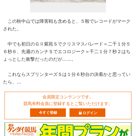
この秋中山では障害戦も含めると、５鞍でレコードがマーク
された。
中でも初日のＧⅡ紫苑Ｓでクリスマスパレード＝二千１分５
６秒６、先週のカンナＳでエコロジーク＝千二１分７秒２はち
ょっとした衝撃だったのだが……。
これならスプリンターズＳは１分６秒台の決着かと思ってい
たら、…
会員限定コンテンツです。
競馬有料会員に登録するとご覧いただけます。
今すぐ登録
ログイン