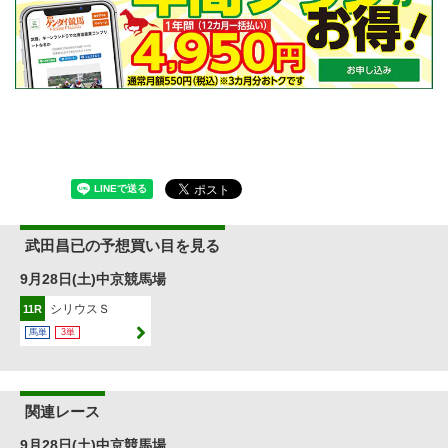
武田昌已の予想買い目を見る
9月28日(土)中京競馬場
シリウスＳ
11R
馬単
3単
関連レース
9月28日(土)中京競馬場