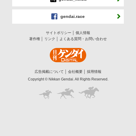
gendai.race
サイトポリシー
個人情報
著作権
リンク
よくある質問・お問い合わせ
広告掲載について
会社概要
採用情報
Copyright © Nikkan Gendai. All Rights Reserved.