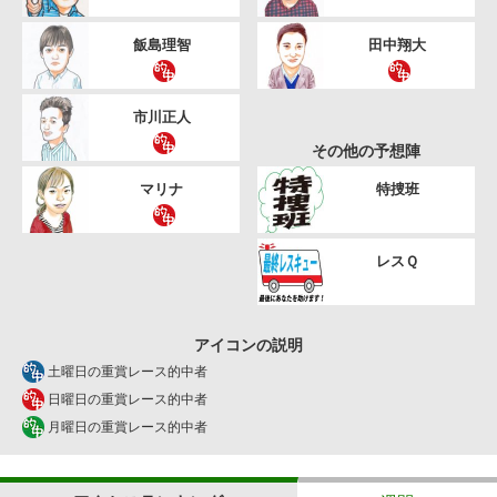
飯島理智
田中翔大
市川正人
その他の予想陣
マリナ
特捜班
レスＱ
アイコンの説明
土曜日の重賞レース的中者
日曜日の重賞レース的中者
月曜日の重賞レース的中者