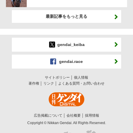
最新記事をもっと見る
gendai_keiba
gendai.race
サイトポリシー
個人情報
著作権
リンク
よくある質問・お問い合わせ
広告掲載について
会社概要
採用情報
Copyright © Nikkan Gendai. All Rights Reserved.