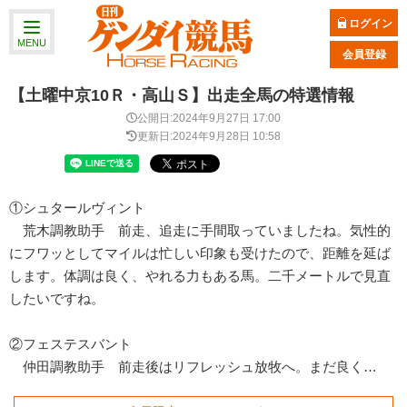
ログイン
MENU
会員登録
【土曜中京10Ｒ・高山Ｓ】出走全馬の特選情報
公開日:2024年9月27日 17:00
更新日:2024年9月28日 10:58
①シュタールヴィント
荒木調教助手 前走、追走に手間取っていましたね。気性的
にフワッとしてマイルは忙しい印象も受けたので、距離を延ば
します。体調は良く、やれる力もある馬。二千メートルで見直
したいですね。
②フェステスバント
仲田調教助手 前走後はリフレッシュ放牧へ。まだ良く…