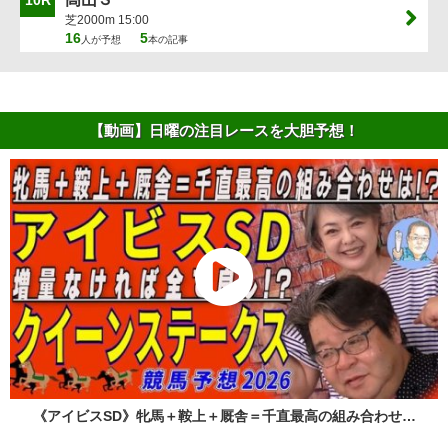
芝2000m 15:00
16
5
人が予想
本の記事
【動画】日曜の注目レースを大胆予想！
《アイビスSD》牝馬＋鞍上＋厩舎＝千直最高の組み合わせ…