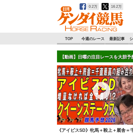
0.2万
16.2万
TOP
今週のレース
最新記事
【動画】日曜の注目レースを大胆予
《アイビスSD》牝馬＋鞍上＋厩舎＝