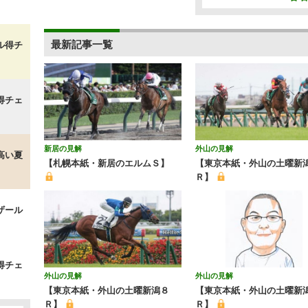
最新記事一覧
ル得チ
得チェ
新居の見解
外山の見解
高い夏
【札幌本紙・新居のエルムＳ】
【東京本紙・外山の土曜新
Ｒ】
ザール
得チェ
外山の見解
外山の見解
【東京本紙・外山の土曜新潟８
【東京本紙・外山の土曜新潟
Ｒ】
Ｒ】