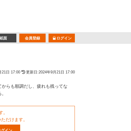
紙面
会員登録
ログイン
21日 17:00
更新日:2024年9月21日 17:00
てからも順調だし、疲れも残ってな
る。
す。
いただけます。
ログイン