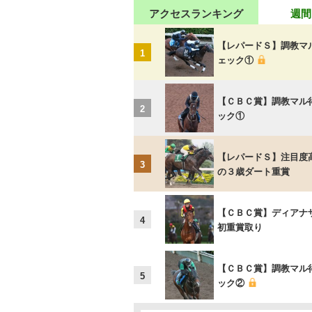
アクセスランキング
週間
【レパードＳ】調教マ
1
ェック①
【ＣＢＣ賞】調教マル
2
ック①
【レパードＳ】注目度
3
の３歳ダート重賞
【ＣＢＣ賞】ディアナ
4
初重賞取り
【ＣＢＣ賞】調教マル
5
ック②