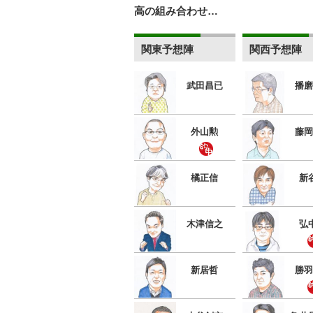
高の組み合わせ…
関東予想陣
関西予想陣
武田昌已
播磨
外山勲
藤岡
橘正信
新
木津信之
弘
新居哲
勝羽