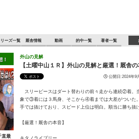
シリーズ一覧
厩舎情報
動画
的中一覧
著者一覧
外山の見解
想！
【土曜中山１Ｒ】外山の見解と厳選！厩舎の
公開日:2024年9月
スリーピースはダート替わりの前々走から連続②着。
象で③着には３馬身、そこから④着までは大差がついた
手では抜けており、スピード上位は明白。順当に勝ち抜
【厳選！厩舎の本音】
千直最
キタノライブリー