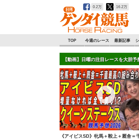
0.2万
16.2万
TOP
今週のレース
最新記事
【動画】日曜の注目レースを大胆予
《アイビスSD》牝馬＋鞍上＋厩舎＝