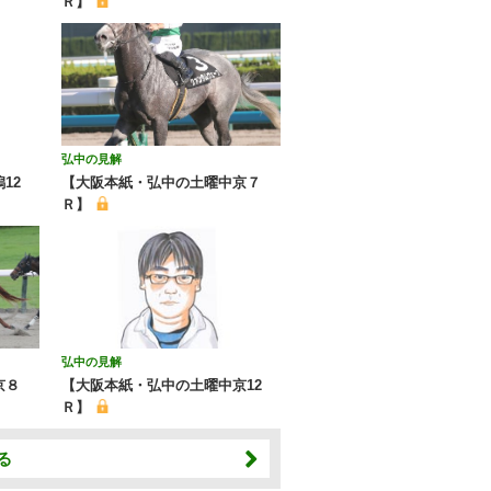
Ｒ】
弘中の見解
12
【大阪本紙・弘中の土曜中京７
Ｒ】
弘中の見解
京８
【大阪本紙・弘中の土曜中京12
Ｒ】
る