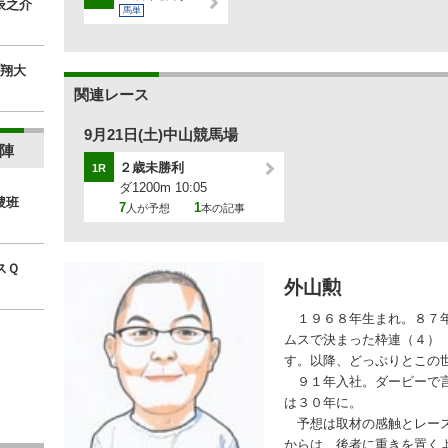
辰之介
馬単
翔大
関連レース
9月21日(土)中山競馬場
陣
２歳未勝利
1R
ダ1200m 10:05
捜班
7
1
人が予想
本の記事
スＱ
外山勲
１９６８年生まれ。８７年
ムスで決まった枠連（４）
す。以降、どっぷりとこの
９１年入社。ダービーで言
は３０年に。
予想は取材の感触とレース
からは、後者に重きを置く