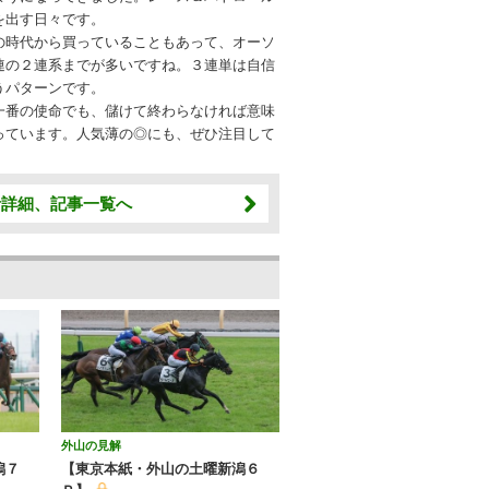
を出す日々です。
時代から買っていることもあって、オーソ
連の２連系までが多いですね。３連単は自信
うパターンです。
番の使命でも、儲けて終わらなければ意味
っています。人気薄の◎にも、ぜひ注目して
者詳細、記事一覧へ
外山の見解
潟７
【東京本紙・外山の土曜新潟６