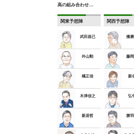
高の組み合わせ…
関東予想陣
関西予想陣
武田昌已
播磨
外山勲
藤岡
橘正信
新
木津信之
弘
新居哲
勝羽