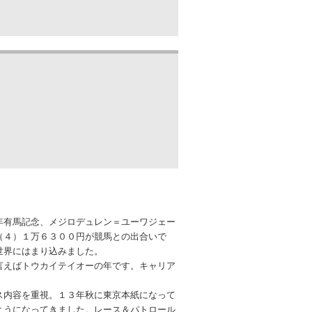
有馬記念、メジロデュレン＝ユーワジェー
（４）１万６３００円が競馬との出合いで
世界にはまり込みました。
えばトウカイテイオーの年です。キャリア
内容を重視。１３年秋に東京本紙になって
ようになってきました。レース＆パトロール