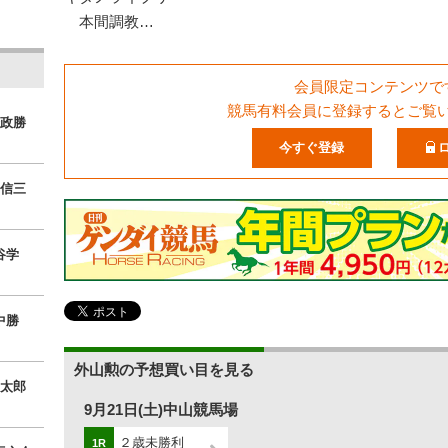
本間調教…
会員限定コンテンツで
競馬有料会員に登録するとご覧
政勝
今すぐ登録
信三
谷学
中勝
外山勲の予想買い目を見る
太郎
9月21日(土)中山競馬場
２歳未勝利
1R