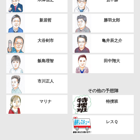
新居哲
勝羽太郎
大谷剣市
亀井辰之介
飯島理智
田中翔大
市川正人
その他の予想陣
マリナ
特捜班
レスＱ