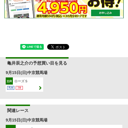
亀井辰之介の予想買い目を見る
9月15日(日)中京競馬場
ローズＳ
11R
馬単
3単
関連レース
9月15日(日)中京競馬場