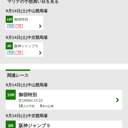
マリナの予想買い目を見る
9月14日(土)中山競馬場
御宿特別
10R
馬単
3単
9月14日(土)中京競馬場
阪神ジャンプＳ
8R
馬単
3単
関連レース
9月14日(土)中山競馬場
御宿特別
10R
芝1600m 15:10
16
6
人が予想
本の記事
9月14日(土)中京競馬場
阪神ジャンプＳ
8R