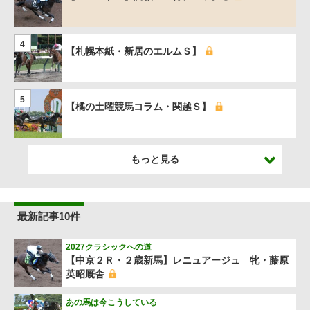
4
【札幌本紙・新居のエルムＳ】
5
【橘の土曜競馬コラム・関越Ｓ】
もっと見る
最新記事10件
2027クラシックへの道
【中京２Ｒ・２歳新馬】レニュアージュ 牝・藤原
英昭厩舎
あの馬は今こうしている