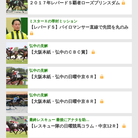
２０１７年レパードＳ覇者ローズプリンスダム
ミスターＸの帯封ミッション
【レパードＳ】パイロマンサー直線で先団を丸のみ
弘中の見解
【大阪本紙・弘中のＣＢＣ賞】
弘中の見解
【大阪本紙・弘中の日曜中京６Ｒ】
弘中の見解
【大阪本紙・弘中の日曜中京８Ｒ】
最終レスキュー 最後にアナタを助…
【レスキュー隊の日曜競馬コラム・中京12Ｒ】