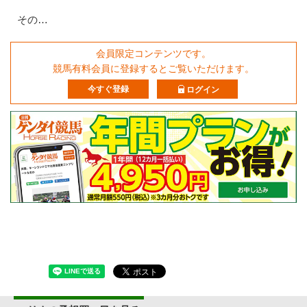
その…
会員限定コンテンツです。
競馬有料会員に登録するとご覧いただけます。
今すぐ登録
ログイン