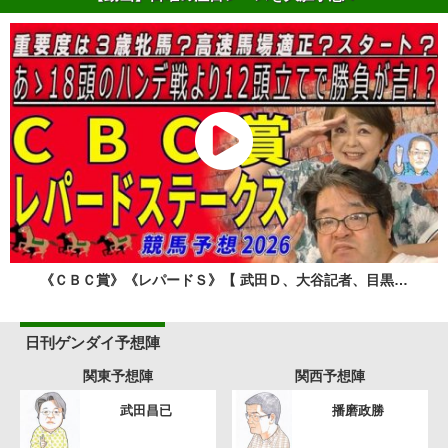
《ＣＢＣ賞》《レパードＳ》【 武田Ｄ、大谷記者、目黒…
日刊ゲンダイ予想陣
関東予想陣
関西予想陣
武田昌已
播磨政勝