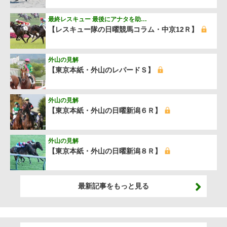
最終レスキュー 最後にアナタを助…
【レスキュー隊の日曜競馬コラム・中京12Ｒ】
外山の見解
【東京本紙・外山のレパードＳ】
外山の見解
【東京本紙・外山の日曜新潟６Ｒ】
外山の見解
【東京本紙・外山の日曜新潟８Ｒ】
最新記事をもっと見る