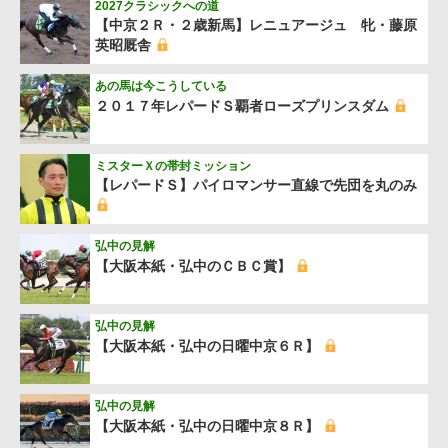
2027クラシックへの道
【中京２Ｒ・２歳新馬】レニュアージュ 牝・藤原
英昭厩舎
あの馬は今こうしている
２０１７年レパードＳ覇者ローズプリンスダム
ミスターＸの帯封ミッション
【レパードＳ】パイロマンサー直線で先団を丸のみ
弘中の見解
【大阪本紙・弘中のＣＢＣ賞】
弘中の見解
【大阪本紙・弘中の日曜中京６Ｒ】
弘中の見解
【大阪本紙・弘中の日曜中京８Ｒ】