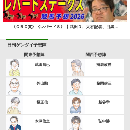
《ＣＢＣ賞》《レパードＳ》【 武田Ｄ、大谷記者、目黒…
日刊ゲンダイ予想陣
関東予想陣
関西予想陣
武田昌已
播磨政勝
外山勲
藤岡信三
橘正信
新谷学
木津信之
弘中勝