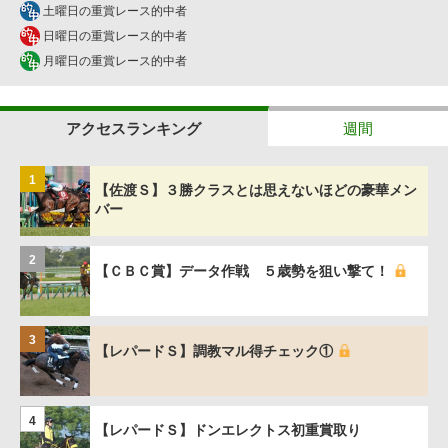
土曜日の重賞レース的中者
日曜日の重賞レース的中者
月曜日の重賞レース的中者
アクセスランキング
週間
1
【佐渡Ｓ】３勝クラスとは思えないほどの豪華メン
バー
2
【ＣＢＣ賞】データ作戦 ５歳勢を狙い撃て！
3
【レパードＳ】調教マル得チェック①
4
【レパードＳ】ドンエレクトス初重賞取り