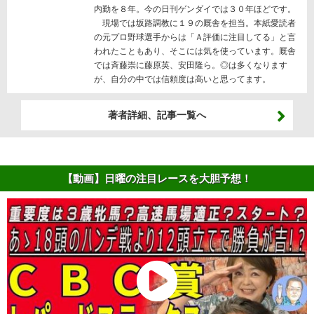
内勤を８年。今の日刊ゲンダイでは３０年ほどです。
現場では坂路調教に１９の厩舎を担当。本紙愛読者
の元プロ野球選手からは「Ａ評価に注目してる」と言
われたこともあり、そこには気を使っています。厩舎
では斉藤崇に藤原英、安田隆ら。◎は多くなります
が、自分の中では信頼度は高いと思ってます。
著者詳細、記事一覧へ
【動画】日曜の注目レースを大胆予想！