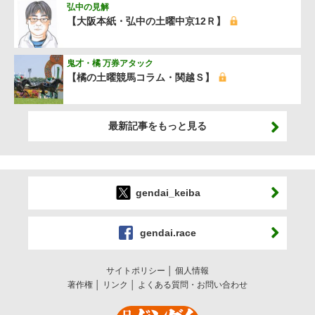
弘中の見解
【大阪本紙・弘中の土曜中京12Ｒ】
鬼才・橘 万券アタック
【橘の土曜競馬コラム・関越Ｓ】
最新記事をもっと見る
gendai_keiba
gendai.race
サイトポリシー
個人情報
著作権
リンク
よくある質問・お問い合わせ