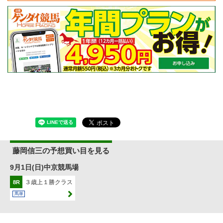
藤岡信三の予想買い目を見る
9月1日(日)中京競馬場
３歳上１勝クラス
8R
馬単