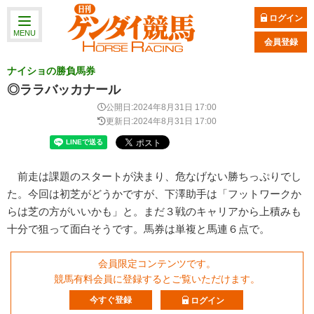
ログイン
MENU
会員登録
ナイショの勝負馬券
◎ララバッカナール
公開日:2024年8月31日 17:00
更新日:2024年8月31日 17:00
前走は課題のスタートが決まり、危なげない勝ちっぷりでし
た。今回は初芝がどうかですが、下澤助手は「フットワークか
らは芝の方がいいかも」と。まだ３戦のキャリアから上積みも
十分で狙って面白そうです。馬券は単複と馬連６点で。
会員限定コンテンツです。
競馬有料会員に登録するとご覧いただけます。
今すぐ登録
ログイン